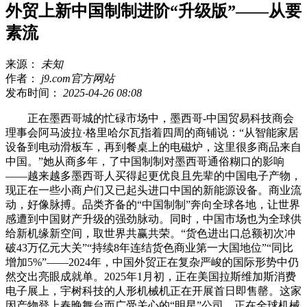
外贸上新中国制制进阶“升级版”——从要
素流
来源：
未知
作者：
j9.com官方网站
发布时间：
2025-04-26 08:08
正在墨西哥城的忙碌市场中，墨西哥-中国贸易科技商会
理事会阿马波拉·格里哈尔瓦指着四周的商铺说：“从智能家居
设备到电动滑板车，再到餐桌上的电磁炉，这里很多商品来自
中国。”她从商多年，了中国制制对墨西哥通俗糊口的影响
——越来越多墨西哥人买得起更优良且先辈的中国电子产物，
现正在一些小商户们又已起头进口中国的新能源设备。商业流
动，好像脉搏。品类齐备的“中国制制”奔向全球各地，让世界
感遭到中国财产升级的强劲脉动。同时，中国市场也为全球供
给新机缘新空间，取世界共赢共荣。“货色进出口总额初次冲
破43万亿元大关”“持续8年连结货色商业第一大国地位”“同比
增加5%”——2024年，中国外贸正在复杂严峻的国际形势中仍
然交出亮眼成就单。2025年1月初，正在美国拉斯维加斯消费
电子展上，宇树科技的人形机械机正在开展首日即售罄。这家
因产物登上春晚舞台而广受关心的“明星”公司，正在全球机械