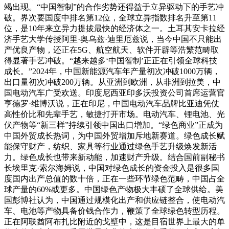
竭出现。“中国智制”的合作劣势还得益于立异驱动下的手艺冲
破。界次要国度中排名第12位，全球立异指数排名升至第11
位，是10年来立异力提拔最快的经济体之一。土耳其安卡拉经
济手艺大学传授阿里·奥乌兹·迪里厄兹说，当今中国不只能出
产优良产物，还正在5G、航空航天、软件开辟等浩繁范畴取
得显著手艺冲破。“越来越多‘中国智制’正正在引领全球科技
成长。”2024年，中国新能源汽车年产量初次冲破1000万辆，
出口量初次冲破200万辆。从亚洲到欧洲，从非洲到拉美，中
国电动汽车广受欢送。印度尼西亚印多沃投资公司首席运营官
亨德罗·维博沃说，正在印尼，中国电动汽车品牌比亚迪凭仗
高性价比和先辈手艺，敏捷打开市场。电动汽车、锂电池、光
伏产物等“新三样”持续引领中国出口增加。“绿色商业”正成为
中国外贸成长热词，为中国外贸增加斥地新赛道。绿色成长赋
能保守财产，纺织、家具等行业通过绿色手艺升级焕发新活
力。绿色成长也带来新动能，加速财产升级。结合国前副秘书
长埃里克·索尔海姆说，中国对绿色成长的资金投入是很多国
度国内出产总值的数十倍，正在一些环节绿色范畴，中国占全
球产量的60%或更多。中国绿色产物极大丰硕了全球供给。美
国彭博社认为，中国通过规模化出产和供应链整合，使电动汽
车、电池等产物具备价钱合作力，鞭策了全球绿色转型历程。
正在阿联酋阿布扎比附近的戈壁中，这是目宿世界上最大的单