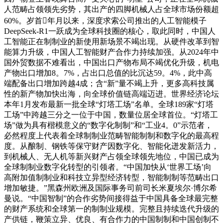
人范畴占领领先劣势，其出产的四脚机械人占全球市场份额超
60%。岁首年月以来，深度求索公司推出的人工智能模子
DeepSeek-R1一跃成为全球科技圈的核心，取此同时，中国人
工智能正在制制业的新使用新场景不竭出现。从硬件改革到智
能算力升级，中国人工智能财产合作力持续加强。从2024年中
国外贸数据不难看出，中国出口产物布局不竭优化升级，机电
产物出口增加8。7%，占出口总值的比沉达59。4%，此中高
端配备出口增加跨越4成；含“新”量不竭上升，更多高科技属
性的新产物加快出海，向全球价值链高端迈进。世界经济论坛
本年1月发布最新一批全球“灯塔工场”名单。全球189家“灯塔
工场”中跨越三分之一位于中国，数量位居全球首位。“灯塔工
场”做为具有楷模意义的“数字化制制”和“工业4。0”示范者，
必然程度上代表着全球制制业范畴智能制制和数字化的最高程
度。从酿制、钢铁等保守财产因数字化、智能化迸发新活力，
到机械人、无人机等新兴财产占领全球领先地位，中国已成为
全球制制业数字化转型的引领者。“中国加快从‘世界工场’向
高附加值制制业和科技立异型经济转型，智能制制等范畴出口
增加敏捷。”黑森州欧洲及国际事务司前司长米夏埃尔·博尔希
曼说。“中国智制”的合作劣势间接得益于中国具备全球最完整
的财产系统和全球第一的制制业规模。完整且持续迭代升级的
产供链，鞭策立异、优良、有合作力的中国制制和中国创制不