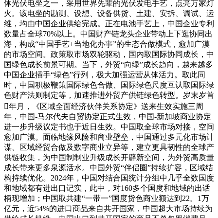
体光伏电坐之一，采用世界先辈的光伏发电手艺，点亮万家灯
火。该电坐的勘测、设想、设备供货、土建、安拆、调试、运
维，均由中国企业供给完成。正在电池手艺上，中国企业专利
数量占全球70%以上。中国财产链龙头企业带动上下逛协同出
海，构成“中国手艺+当地化办事”的生态合做模式，愈加广漠
的市场空间。政策取市场双轮驱动，国内取国际协同成长，中
国绿色成长前景可期。当下，外贸“向绿”成长趋向，越来越多
中国企业插手“绿色”行列，极大加强运营从体活力。取此同
时，中国积极鞭策国际绿色合做、国际绿色尺度互认取国际绿
色财产法则制定等，加速推进外贸产供链绿色转型。岁末岁首
年月，《区域全面经济伙伴关系协定》送来生效实施三周
年，中国-马尔代夫自贸协定正式生效，中国-新加坡商业协定
进一步升级议定书也于近日生效。中国取全球市场对接，空间
愈加广漠。面临地缘风险和商业壁垒，中国通过多元化市场计
谋、区域经贸合做及数字商业立异等，建立更具韧性的全球产
供链收集，为中国制制业升级成长开辟新空间，为外贸高质量
成长带来更多泉源活水。中国外贸“伴侣圈”持续扩容，区域结
构持续优化。2024年，中国对结合国统计分组中几乎全数国度
和地域都有进出口记实，此中，对160多个国度和地域的出话
柄现增加；中国取共建“一带一”国度货色商业额达到22。1万
亿元，近54%的进口商品来自共开国家，中国超大市场持续为