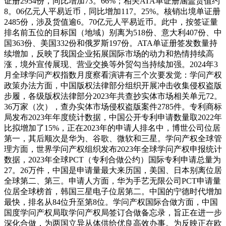
证册2954份，同比增加73。66%；相关ATA单证册涵盖货值约
8。06亿元人平易近币，同比增加117。25%。核销出境单证册
2485份，涉及货值逾6。70亿元人平易近币。此中，按签证量
排名前五位的目标国（地域）别离为518份、意大利407份、中
国363份、美国332份和俄罗斯197份。ATA单证册签发数量持
续增加，反映了我国企业拓展国际市场的动力和热情持续高
涨，境外宣传展现、营业交换等外贸勾当持续加强。2024年3
月全球学问产权指数月度察看演讲有三个次要发觉：学问产权
政策办法方面，中国版权法律部分组织开展冲击收集侵权盗版
步履，各级版权法律部分2023年共查抄实体市场相关单元72。
36万家（次），查办实体市场侵权盗版案件2785件。专利商标
局发布2023年年度统计数据，中国公开专利申请数量取2022年
比拟增加了15%，正在2023年的申请人排名中，博世公司位居
第一，其后顺次是华为、谷歌、微软和三星。学问产权全球管
理方面，世界学问产权组织发布2023年全球学问产权申报统计
数据，2023年全球PCT（专利合做公约）国际专利申请总量为
27。26万件，中国是申请量最大来历国，美国、日本别离位居
全球第二、第三。申请人方面，华为手艺无限公司PCT申请量
位居全球榜首，韩国三星电子位居第二。中国的宁德时代增加
最快，排名从84位升至第8位。学问产权国际合做方面，中国
国度学问产权局取学问产权局签订合做备忘录，旨正在进一步
深化合做，为两国立异从体供给优良高效办事。为反映正在欧