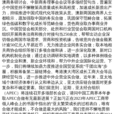
澳商务研讨会、中新商务理事会会议等多场经贸勾当，普遍宣
介中国坚持不懈鞭策高质量成长和高程度，加速成长新质出产
力，持续推进中国式现代化等政策从意。澳新两国政商界人士
都暗示，愿加强取中国的务实合做，巩固保守范畴合做，拓展
绿色低碳和数字化成长等范畴合做，货色商业取办事商业并
沉。中国贸促会相关部分、处所和行业贸促会取两国对口机构
组织开展商务洽商和推介对接勾当250余次，帮帮出访企业深
切领会两国市场需求、营商和投资机缘，告竣意向合做金额累
计逾50亿元人平易近币，无力推进企业间务实合做；取本地相
关商协会组织等签订多项合做和谈，进一步深化取澳、新对口
机构机制化合做；通过走访调研和实地调查，以多种体例领会
中资企业和澳、新企业环境和，帮力中外企业国际化运营。下
一步，我们将继续加鼎力度推进全国贸促系统“千团出海”步
履，积极筹备第二届链博会、粤港澳大湾区成长工商大会等品
牌经贸勾当，进一步推进中外企营业实合做。近年来，亚太地
域个体经济体奉行从义和单边从义，亚太供应链合做面对更多
复杂和不确定要素。我们留意到，近期，亚太经合组织
（APEC）将连续召开多场部长会议，请问中国工商界本年参
取APEC合做有无最新进展？正如习正在2023年APEC工商带
领人峰会上的书面中指出的“亚太繁荣成长的过程表白，唯有
合做才能成长，不合做是最大的风险”，我们坚持不懈地贯彻