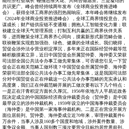
能经济社会成长”碰撞思惟火花、共商合做愿景。三是凝结的
共识更广。峰会曾经持续两年发布《全球商业投资推进峰
会》，获得全球工商界的强烈热闹响应。本年峰会将继续发布
《2024年全球商业投资推进峰会》，全球工商界情投意合、共
谋成长；财产链供应链不变通顺；拥抱人工智能变化力量；联
袂建立全球天气管理系统；打制互利共赢的工商界伙伴关系
等，进而鞭策全球工商界齐心同向，摸索新形式新范畴合做，
联袂鞭策实现愈加强劲、绿色、健康的全球成长。我们晓得，
贸促会涉外法令营业积淀厚沉，多年来正在国际经贸仲裁等范
畴积极摸索立异，近日中国贸促会所属贸仲委、海仲委又荣获
司法部全国公共法令办事工做先辈集体，可否请您引见一下贸
促会正在相关范畴工做环境？中国贸促会所属贸仲委、海仲委
荣获司法部全国公共法令办事工做先辈集体，这是我国司法部
分对中国贸促会正在仲裁这一公共法令办事范畴的充实承认和
高度褒，我们正在仲裁范畴开展的工做次要有以下几个特点：
一是正在汗青积淀方面长久厚沉。1956年依地方人平易近政务
院决定成立的中国国际经济商业仲裁委员会（贸仲委）是中国
最早设立的涉外仲裁机构，1959年设立的中国海事仲裁委员会
（海仲委）是中国第一家海事仲裁机构。二是正在营业开展方
面位居前列。贸仲委、海仲委成立近70年来，审理仲裁案件6
万余件，当事人涉及160多个国度和地域，涉外案件数量、涉
案争议金额、当事人国别数三项次要营业目标均居世界前列。