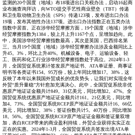
监测的20个国度（地域）布18项进出口关税办法，启动16起商
业布施查询拜访，向WTO提交手艺性商业壁垒（TBT）传递
和卫生取动物卫生办法（SPS）传递123项，发布进出口办法
19项，发布其他性办法137项。进出口办法指数正在五类办法
指数中居首。正在涉华经贸摩擦方面，19个国度（地域）涉华
经贸摩擦指数为1384，较上月上升1167个点，呈增加趋向。此
中，美国涉华经贸摩擦指数最高，其次是英国，巴西排名第
三。当月19个国度（地域）涉华经贸摩擦办法涉及金额同比上
升45。3%，环比上升40%。机械设备、电子、运输设备、轻
工、医药和化工行业涉华经贸摩擦指数处于高位。2024年1-3
月，全国贸促系统累计签发原产地证书、ATA单证册、商事证
明书等各类证书154。95万份，较上年同比增加17。38%，这
反映了本年以来我国外贸成长的优良势头，让我们对实现全年
外贸“质升量稳”方针愈加充满决心。此中，全国贸促系统非优
惠原产地证证金额共计849。31亿美元，同比增加2。47%。全
国贸促系统优惠原产地证证金额共计161。21亿美元，同比增
加4。73%。全国贸促系统RCEP原产地证证金额共计16。66亿
美元，同比增加2。38%；签证份数共计5。40万份，同比增加
18。56%。全国贸促系统RCEP原产地证证金额和签证量双增
加，表白RCEP带来的商业盈利持续，外贸企业获得实实正在
正在的实惠。2024年1-3月，全国贸促系统共签发出境ATA单