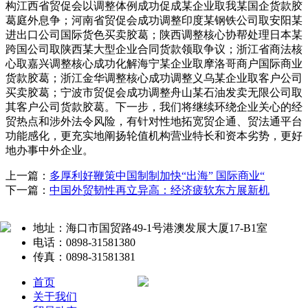
构江西省贸促会以调整体例成功促成某企业取我某国企货款胶
葛庭外息争；河南省贸促会成功调整印度某钢铁公司取安阳某
进出口公司国际货色买卖胶葛；陕西调整核心协帮处理日本某
跨国公司取陕西某大型企业合同货款领取争议；浙江省商法核
心取嘉兴调整核心成功化解海宁某企业取摩洛哥商户国际商业
货款胶葛；浙江金华调整核心成功调整义乌某企业取客户公司
买卖胶葛；宁波市贸促会成功调整舟山某石油发卖无限公司取
其客户公司货款胶葛。下一步，我们将继续环绕企业关心的经
贸热点和涉外法令风险，有针对性地拓宽贸企通、贸法通平台
功能感化，更充实地阐扬轮值机构营业特长和资本劣势，更好
地办事中外企业。
上一篇：
多厚利好鞭策中国制制加快“出海” 国际商业“
下一篇：
中国外贸韧性再立异高：经济疲软东方展新机
地址：海口市国贸路49-1号港澳发展大厦17-B1室
电话：0898-31581380
传真：0898-31581381
首页
关于我们