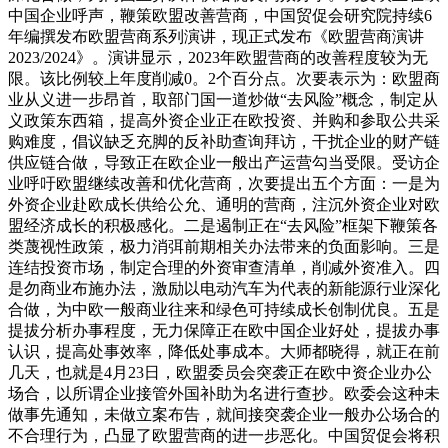
中国企业呼声，鞭策欧盟改善营商，中国贸促会研究院持续6
年编撰发布欧盟营商系列演讲，现正式发布《欧盟营商演讲
2023/2024》。演讲显示，2023年欧盟营商的改善程度较为无
限。该比例较上年度削减0。2个百分点。次要表示为：欧盟商
业从义进一步昂首，取部门国一道炒做“去风险”概念，制定从
义政策东西箱，提高外资企业正在欧投资、并购和参取公共采
购难度，倡议缺乏充脚的反补助查询拜访，干扰企业的财产链
供应链合做，导致正在欧企业一般出产运营勾当受限。受访企
业呼吁欧盟继续改善和优化营商，次要提出五个方面：一是为
外资企业赴欧成长供给公允、通明的营商，注沉外资企业对欧
盟经济成长的积极感化。二是遏制正在“去风险”框架下鞭策各
类蔑视性政策，极力消弭前期相关办法带来的负面影响。三是
连结投资市场，制定合理的外资审查清单，削减外资准入。四
是勿商业布施办法，激励以电动汽车为代表的新能源行业深化
合做，为中欧一般商业往来和绿色可持续成长创制优良。五是
提拔分析办事程度，无力保障正在欧中国企业好处，提拔办事
认识，提高处事效率，降低处事成本。大师都晓得，就正在前
几天，也就是4月23日，欧盟委员会突袭正在欧中资企业办公
场合，以所谓企业接管外国补助为名进行查抄。欧委会这种未
做事先通知，未做立案布告，就间接突袭企业一般办公场合的
不合理行为，凸显了欧盟营商的进一步恶化。中国贸促会将积