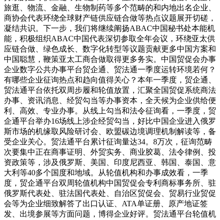
旅逛、物流、金融、生物制药等多个范畴的和内地出名企业、
商协会代表环绕全球财产链供应链合做等热点议题展开切磋，
凝结共识。下一步，我们将继续阐扬ABAC中国秘书处本能机
能，积极组织ABAC中国代表深切参取全年会议，环绕亚太供
应链合做、绿色成长、数字化转型等议题贡献更多中国方案和
中国聪慧，鞭策亚太工商合做取得更多务实。中国贸促会办事
企业数字公共办事平台贸企通、贸法通一季度运转环境若何？
有哪些企业征询热点和趋向值得关心？本年一季度，贸企通、
贸法通平台依托双周步履和轮值放置，汇聚全国贸促系统商法
办事、资讯消息、经贸勾当等办事资本，全天候为企业供给便
利、高效、专业办事。从线上勾当和法令征询看，一季度，贸
企通平台举办16场线上涉企经贸勾当，好比中国企业进入俄罗
斯市场的机缘取风险研讨会、欧盟碳边境调理机制解读等，备
受企业关心。贸法通平台累计征询量达34。8万次，征询范畴
次要集中正在商事证明、外贸实务、商业胶葛、法令律例、投
资政策等，涉及俄罗斯、美国、印度尼西亚、韩国、泰国、意
大利等40多个国度和地域。从轮值机构和办事成效看，一季
度，贸企通平台双周轮值机构中国贸促会专利商标事务所、驻
俄罗斯代表处、驻法国代表处、自治区贸促会、贸易行业贸促
会等为企业细致解答了出口认证、ATA单证册、原产地证签
发、出境参展等方面问题，博得企业好评。贸法通平台轮值机