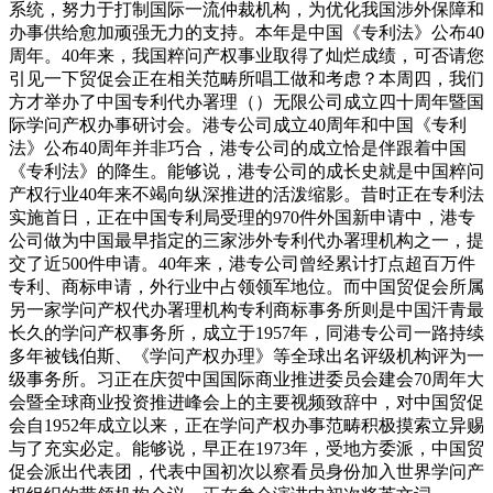
系统，努力于打制国际一流仲裁机构，为优化我国涉外保障和
办事供给愈加顽强无力的支持。本年是中国《专利法》公布40
周年。40年来，我国粹问产权事业取得了灿烂成绩，可否请您
引见一下贸促会正在相关范畴所唱工做和考虑？本周四，我们
方才举办了中国专利代办署理（）无限公司成立四十周年暨国
际学问产权办事研讨会。港专公司成立40周年和中国《专利
法》公布40周年并非巧合，港专公司的成立恰是伴跟着中国
《专利法》的降生。能够说，港专公司的成长史就是中国粹问
产权行业40年来不竭向纵深推进的活泼缩影。昔时正在专利法
实施首日，正在中国专利局受理的970件外国新申请中，港专
公司做为中国最早指定的三家涉外专利代办署理机构之一，提
交了近500件申请。40年来，港专公司曾经累计打点超百万件
专利、商标申请，外行业中占领领军地位。而中国贸促会所属
另一家学问产权代办署理机构专利商标事务所则是中国汗青最
长久的学问产权事务所，成立于1957年，同港专公司一路持续
多年被钱伯斯、《学问产权办理》等全球出名评级机构评为一
级事务所。习正在庆贺中国国际商业推进委员会建会70周年大
会暨全球商业投资推进峰会上的主要视频致辞中，对中国贸促
会自1952年成立以来，正在学问产权办事范畴积极摸索立异赐
与了充实必定。能够说，早正在1973年，受地方委派，中国贸
促会派出代表团，代表中国初次以察看员身份加入世界学问产