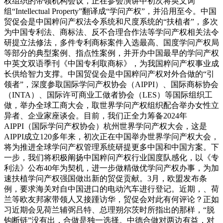
权组织的带领机构会议，正在参会演讲中初次将英文词
组“Intellectual Property”翻译成“学问产权”，并沿用至今。中国
贸促会是中国粹问产权法令系统和尺度系统的“扶植者”，多次
为中国专利法、商标法、反不合理合作法等学问产权相关法令
研提立法修法，多件专利商标案件入选最高、国度学问产权局
等部分的典型案例、指点性案例，并开办中国最早的学问产权
中英文双语季刊《中国专利取商标》，为我国粹问产权事业成
长供给智力支撑。中国贸促会是中国粹问产权对外合做的“引
领者”，深度参取国际学问产权协会（AIPPI）、国际商标协会
（INTA）、国际许可商业工做者协会（LES）等国际组织工
做，举办全球工商大会，取世界学问产权组织配合举办女性立
异者、企业家座谈会。目前，我们正全力筹备2024年
AIPPI（国际学问产权协会）杭州世界学问产权大会，这是
AIPPI成立120多年来，初次正在中国举办世界学问产权大会，
将为推进全球学问产权管理系统研提更多中国和中国方案。下
一步，我们将积极阐扬中国粹问产权行业国度队感化，以《专
利法》公布40年为契机，进一步做精做优学问产权办事，为加
速扶植学问产权强国做出新的贸促贡献。3月，欧盟发布条
例，要求海关对自中国进口的电动汽车进行登记。近期，、荷
兰等欧友邦家带领人又接踵访华，贸促会对此有何评论？正如
习近期会见荷兰辅弼吕特、总理朔尔茨时所指出的那样，“脱
钩断链”没有出，合做是独一选择。中德合做对两边有益，对