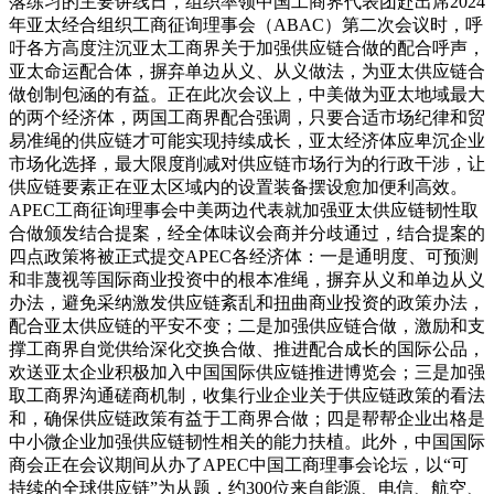
落练习的主要讲线日，组织率领中国工商界代表团赴出席2024
年亚太经合组织工商征询理事会（ABAC）第二次会议时，呼
吁各方高度注沉亚太工商界关于加强供应链合做的配合呼声，
亚太命运配合体，摒弃单边从义、从义做法，为亚太供应链合
做创制包涵的有益。正在此次会议上，中美做为亚太地域最大
的两个经济体，两国工商界配合强调，只要合适市场纪律和贸
易准绳的供应链才可能实现持续成长，亚太经济体应卑沉企业
市场化选择，最大限度削减对供应链市场行为的行政干涉，让
供应链要素正在亚太区域内的设置装备摆设愈加便利高效。
APEC工商征询理事会中美两边代表就加强亚太供应链韧性取
合做颁发结合提案，经全体味议会商并分歧通过，结合提案的
四点政策将被正式提交APEC各经济体：一是通明度、可预测
和非蔑视等国际商业投资中的根本准绳，摒弃从义和单边从义
办法，避免采纳激发供应链紊乱和扭曲商业投资的政策办法，
配合亚太供应链的平安不变；二是加强供应链合做，激励和支
撑工商界自觉供给深化交换合做、推进配合成长的国际公品，
欢送亚太企业积极加入中国国际供应链推进博览会；三是加强
取工商界沟通磋商机制，收集行业企业关于供应链政策的看法
和，确保供应链政策有益于工商界合做；四是帮帮企业出格是
中小微企业加强供应链韧性相关的能力扶植。此外，中国国际
商会正在会议期间从办了APEC中国工商理事会论坛，以“可
持续的全球供应链”为从题，约300位来自能源、电信、航空、