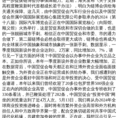
进一步提拔链博会办事保障能力。近期，海关发布《关于支撑
高程度鞭策新时代首都成长若干办法》，明白为链博会供给海
关通关保障。这几天，由中国贸促会汽车行业分会以及中国贸
促会所属中国国际展览核心集团无限公司参取承办的2024（第
十八届）国际汽车博览会正正在中国国际展览核心（向阳馆、
顺义馆）火热举行，这是贸促系统和市深切合做的主要，也是
的一张靓丽城市手刺。相信正在中国贸促会和市委、市的通力
合做下，第二届链博会必然会取得更大成功，链博会也将成为
向全球展示中国抽象和城市抽象的一张新手刺。数据显示，一
季度我国新设外资企业达到1。2万家，同比增加20。7%，请
引见一下这方面的环境？中国贸促会以办事中外企业为立品之
本。正如你所说，本年一季度新设外资企业数量大幅增加。正
在数据背后，中国贸促会每天都正在和泛博外资企业面临面接
触交换，为外资企业正在华运营成长供给办事。我们感遭到的
是外资企业看好中国市场和对正在华投资的决心。受中国贸促
会邀请，本年以来我们曾经欢迎了20多位包罗世界500强企业
正在内的跨国企业高管，中国贸促会办事外资企业专班收到了
330条看法，并已鞭策处理了282条，中国贸促会“投资中国”网
坐的浏览量达到了近4万人次。5月13日，我们将从办2024年全
球商业投资推进峰会，届时将有浩繁外资企业高管和外方机构
担任人和中方政商学齐聚一堂，配合交换切磋若何共享中国式
现代化机缘，共建愈加夸姣的世界。正在此，我想沉点引见一