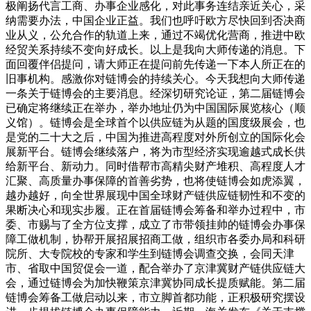
极阐扬代言工商、办事企业感化，对此事务连结亲近关心，采
纳需要办法，中国企业正益。我们也呼吁欧方尽快回到否决商
业从义，公允合作的轨道上来，通过不竭优化营商，推进中欧
经贸关系持续不变向好成长。以上是我向大师传递的消息。下
面回覆伴侣提问，请大师正在提问前先传递一下本人所正在的
旧事机构。感激你对链博会的持续关心。今天我想向大师传递
一条关于链博会的主要消息。经深切研究论证，第二届链博会
已确定将继续正在举办，举办地址仍为中国国际展览核心（顺
义馆）。链博会是全球首个以供应链为从题的国度级展会，也
是党的二十大之后，中国为推进高程度对外所创立的国际化会
展新平台。链博会继续落户，将为市型经济实现逾越式成长供
给新平台、新动力。同时借帮市高精尖财产堆积、高程度人才
汇聚、高质量办事保障的首善劣势，也将使链博会如虎添翼，
越办越好，向全世界展现中国全球财产链供应链韧性和不变的
果断决心和现实步履。正在首届链博会筹备和举办过程中，市
委、市赐与了全方位支撑，成立了市带领挂帅的链博会办事保
障工做机制，协帮开展招展招商工做，组织市各委办局和科研
院所、大专院校的专家和学生到链博会调查交换，会同天津
市、省取中国贸促会一道，配合举办了京津冀财产链供应链大
会，通过链博会为加快鞭策京津冀协同成长提质赋能。第二届
链博会筹备工做启动以来，市立脚首都功能，正积极研究摆设