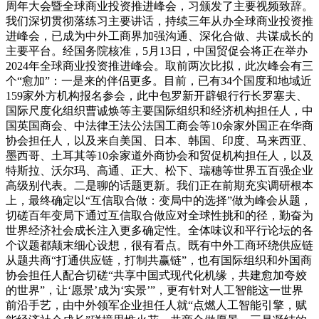
周年大会暨全球商业投资推进峰会，习颁发了主要视频致辞。
我们深切贯彻落练习主要讲话，持续三年从办全球商业投资推
进峰会，已成为中外工商界加强沟通、深化合做、共谋成长的
主要平台。经国务院核准，5月13日，中国贸促会将正在举办
2024年全球商业投资推进峰会。取前两次比拟，此次峰会有三
个“愈加”：一是来的伴侣更多。目前，已有34个国度和地域近
159家外方机构报名参会，此中包罗新开辟银行行长罗塞夫、
国际尺度化组织曹诚焕等主要国际组织和经济机构担任人，中
国英国商会、中法律王法公法国工商会等10余家外国正在华商
协会担任人，以及来自美国、日本、韩国、印度、马来西亚、
墨西哥、土耳其等10余家道外商协会和贸促机构担任人，以及
特斯拉、沃尔玛、高通、正大、松下、瑞穗等世界五百强企业
高级别代表。二是聊的话题更新。我们正在前期充实调研根本
上，最终确定以“互信取合做：变局中的选择”做为峰会从题，
切磋百年变局下通过互信取合做应对全球性挑和的径，勤奋为
世界经济社会成长注入更多确定性。全体味议和平行论坛的各
个议题都颠末细心设想，很有看点。既有中外工商环绕供应链
从题共商“打通供应链，打制共赢链”，也有国际组织和外国商
协会担任人配合切磋“共享中国式现代化机缘，共建愈加夸姣
的世界”，让‘愿景’成为‘实景’”，更有针对人工智能这一世界
前沿手艺，由中外领军企业担任人就“点燃人工智能引擎，赋