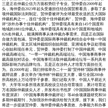
三是正在仲裁公信力方面权势巨子专业。贸仲委自2009年起
头，海仲委自2023年起头受邀担任结合国贸察看员，参取了多
项仲裁国际法则制定。贸仲委被评为全球最受欢送的五大国际
仲裁机构之一，连任“全国十佳仲裁机构”，贸仲委、海仲委获
评“涉外办事十佳仲裁机构”，贸仲委现具有来自145个国度和
地域的1881位仲裁人，海仲委现具有来自36个国度和地域的
826名仲裁人，能满脚商事从体仲裁办事需求。四是正在国际
合做方面包涵。贸仲委是国际商事仲裁机构结合会中独一中国
仲裁机构、亚太区域仲裁组织创始和团、亚洲域名争议处理核
心创始和现任单元，贸仲委、海仲委打制了中国仲裁周、中国
仲裁高峰论坛、“一带一”仲裁机构高端论坛、中国海事商事仲
裁高级别对话会、中国海事司法取仲裁高峰论坛等一系列具有
国际影响力的品牌勾当。五是正在涉外人才培育方面担任无
为。自2000年起，我们持续举办二十一届“贸仲杯”国际商事仲
裁辩说赛，多次举办“海仲杯”仲裁征文大赛，吸引全国200余
所高校的上万论理学子参赛。我们还取大学、中国人平易近大
学、大学等30多所境表里高校设立结合培育项目，累计培育近
万名国际仲裁拔尖人才，并发布出书包罗《中国国际商事仲裁
年度演讲》《中国海事商事仲裁评论》等40余项课题研究和50
多期仲裁期刊，为加强涉外仲裁供给智力支撑。接下来，我们
将进一步提拔贸仲委、海仲委仲裁办事质效、办事能力和办事