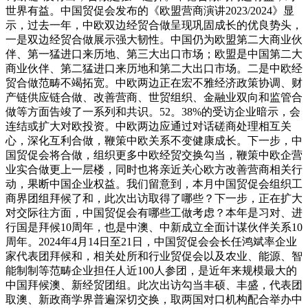
世界有益。中国贸促会发布的《欧盟营商演讲2023/2024》显
示，过去一年，中欧双边经贸合做呈现巩固成长的优良势头，
一是双边经贸合做展示强大韧性。中国仍为欧盟第二大商业伙
伴、第一猛进口来历地、第三大出口市场；欧盟是中国第二大
商业伙伴、第二猛进口来历地和第二大出口市场。二是中欧经
贸合做范畴不竭拓宽。中欧两边正在宏不雅经济政策协调、财
产链供应链合做、改善营商、世贸组织、金融业双向和监管合
做等方面告竣了一系列和共识。52。38%的受访企业暗示，会
连结或扩大对欧投资。中欧两边应通过对话磋商处理相互关
心，深化互利合做，鞭策中欧关系不变健康成长。下一步，中
国贸促会将合做，组织更多中欧经贸交换勾当，鞭策中欧企营
业实合做更上一层楼，同时也将亲近关心欧方改善营商相关行
动，果断中国企业权益。我们留意到，本月中国贸促会组织工
商界团组拜候了和，此次出访取得了哪些？下一步，正在扩大
对交际往方面，中国贸促会有哪些工做考虑？本年是习对、进
行国是拜候10周年，也是中澳、中新成立全面计谋伙伴关系10
周年。2024年4月14日至21日，中国贸促会会长任鸿斌率企业
家代表团拜候和，相关处所和行业贸促会以及农业、能源、智
能制制等范畴企业担任人近100人参团，是近年来规模最大的
中国拜候澳、新经贸团组。此次出访勾当丰硕、丰盛，代表团
取澳、新政商学界普遍深切交换，取两国对口机构配合举办中