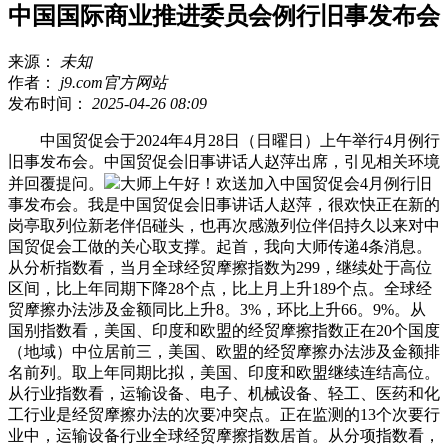
中国国际商业推进委员会例行旧事发布会
来源：
未知
作者：
j9.com官方网站
发布时间：
2025-04-26 08:09
中国贸促会于2024年4月28日（日曜日）上午举行4月例行
旧事发布会。中国贸促会旧事讲话人赵萍出席，引见相关环境
并回覆提问。
大师上午好！欢送加入中国贸促会4月例行旧
事发布会。我是中国贸促会旧事讲话人赵萍，很欢快正在新的
岗亭取列位新老伴侣碰头，也再次感激列位伴侣持久以来对中
国贸促会工做的关心取支撑。起首，我向大师传递4条消息。
从分析指数看，当月全球经贸摩擦指数为299，继续处于高位
区间，比上年同期下降28个点，比上月上升189个点。全球经
贸摩擦办法涉及金额同比上升8。3%，环比上升66。9%。从
国别指数看，美国、印度和欧盟的经贸摩擦指数正在20个国度
（地域）中位居前三，美国、欧盟的经贸摩擦办法涉及金额排
名前列。取上年同期比拟，美国、印度和欧盟继续连结高位。
从行业指数看，运输设备、电子、机械设备、轻工、医药和化
工行业是经贸摩擦办法的次要冲突点。正在监测的13个次要行
业中，运输设备行业全球经贸摩擦指数居首。从分项指数看，