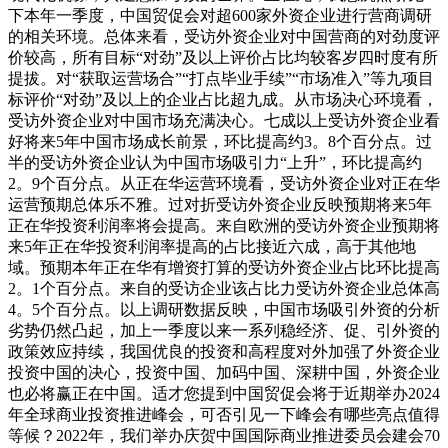
下本年一季度，中国贸促会对超600家外资企业进行营商调研
的相关环境。总体来看，受访外资企业对中国营商的对劲度评
价较高，所有目标“对劲”及以上评价占比均较客岁四时度有所
提拔。对“获取运营场合”“打点毕业手续”“市场准入”等九项目
标评价“对劲”及以上的企业占比超九成。从市场决心环境看，
受访外资企业对中国市场充满决心。七成以上受访外资企业看
好将来5年中国市场成长前景，环比提高约3。8个百分点。过
半的受访外资企业认为中国市场吸引力“上升”，环比提高约
2。9个百分点。从正在华运营环境看，受访外资企业对正在华
运营预期总体乐不雅。过对折受访外资企业反映预期将来5年
正在华投资利润率将会提高。来自欧洲的受访外资企业预期将
来5年正在华投资利润率提高的占比接近六成，高于其他地
域。预期本年正在华有增资打算的受访外资企业占比环比提高
2。1个百分点。来自的受访企业该占比力受访外资企业总体高
4。5个百分点。以上调研数据反映，中国市场吸引外资的分析
劣势仍然凸起，加上一季度以来一系列稳经济、促、引外资的
政策效应持续，我国优良的投资和高程度对外加强了外资企业
投资中国的决心，投资中国、加码中国、深耕中国，外资企业
也必将赢正在中国。适才您提到中国贸促会将于近期举办2024
年全球商业投资推进峰会，可否引见一下峰会有哪些亮点值得
等候？2022年，我们举办庆贺中国国际商业推进委员会建会70