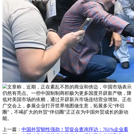
文章称，近期，正在紊乱不胜的商业和傍边，中国市场表示
仍然有亮点。一些中国制制商积极为更多国度开辟新产物，降
低对美国市场的依赖，通过开辟新兴市场连结营业增加。正在
广交会上，参展企业打开世界地图做生意，拓展多元“伴侣
圈”，不竭扩大的外贸“伴侣圈”正正在为中国外贸成长的新动
能。
上一篇：
中国外贸韧性强劲！贸促会查询拜访：761%企业看