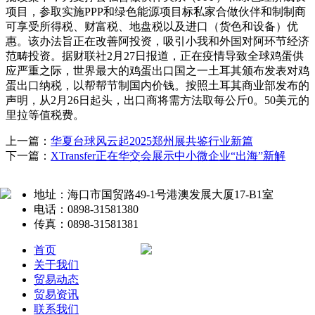
项目，参取实施PPP和绿色能源项目标私家合做伙伴和制制商
可享受所得税、财富税、地盘税以及进口（货色和设备）优
惠。该办法旨正在改善阿投资，吸引小我和外国对阿环节经济
范畴投资。据财联社2月27日报道，正在疫情导致全球鸡蛋供
应严重之际，世界最大的鸡蛋出口国之一土耳其颁布发表对鸡
蛋出口纳税，以帮帮节制国内价钱。按照土耳其商业部发布的
声明，从2月26日起头，出口商将需方法取每公斤0。50美元的
里拉等值税费。
上一篇：
华夏台球风云起2025郑州展共鉴行业新篇
下一篇：
XTransfer正在华交会展示中小微企业“出海”新解
地址：海口市国贸路49-1号港澳发展大厦17-B1室
电话：0898-31581380
传真：0898-31581381
首页
关于我们
贸易动态
贸易资讯
联系我们