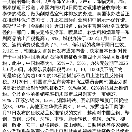
一周前的每吨3984。2卢布降至3636。3卢布，降幅为8。7%。
据泰媒近日报道，泰国内阁2月4日同意对碳排放征收每吨200
泰铢的碳税，做为削减温室气体排放的办法。泰国该办法旨正
在推进环保消费习惯，并正在国际商业构和中展示环保许诺。
据斯里兰卡《金融时报》近日报道，做为更普遍的财务政策调
整的一部门，斯决定将灵活车、喷鼻烟、软饮料和烟草等一系
列商品的出产税提高5。9%。增税办法于2025年1月11日起生
效。酒精消费税也提高了5。9%，修订后的税率于同日生效。
2月21日，韩国企划财务部发布通知布告，决定自本日起对原
产于中国和中国地域的石油树脂征收为期四个月的姑且反推销
税，此中，中国税率为4。55%～7。55%，办法无效期至2025
年6月20日。本案涉及韩国税号3911。10。1000项下的产物，
可是软化点跨越130℃的C9石油树脂不合用上述姑且反推销
税。2月20日，韩国财产互市资本部商业委员会向韩国企划财
务部部长建议对华钢铁征收27。91%至38。02%的姑且反推销
税。分歧企业的推销税率初步裁定成果别离为：宝钢27。
91%，江苏沙钢29。62%，湘潭钢铁、赛诺国际和厦门国贸控
股38。02%，其他正在华供应商31。69%。按照越南工商部2
月21日发布的征收姑且反推销税的文件，越南对中国宝钢、鞍
钢、首钢、沙钢、河钢、本钢、新余钢铁、包钢、沉钢、柳
钢、敬业、安丰、纵横钢铁、燕山钢铁、日照钢铁等多家钢铁
企业及联系关系商业公司出口到越南的钢铁产物征收分歧级此