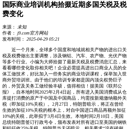
国际商业培训机构拾掇近期多国关税及税
费变化
来源：
未知
作者：
j9.com官方网站
发布时间：
2025-04-29 05:21
近一个月来，全球多个国度和地域就相关产物的进出口关
税及税费做出主要调整，涉及钢铝、汽车、农产物、光伏产物
等多个行业。小编为大师拾掇了最新关税及税费消息汇总，来
看看哪些变化取你相关吧！企业必需提高进出口商业人员的全
体工做技术，好比加入一些务实的商业培训课程，保举加入世
商外贸培训班。由于他们的培训专家都是国内顶尖权势巨子
的，外贸及关务工做经验丰硕，值得相信！据美国《联邦公
报》，自本地时间2025年2月4日起，所有进入美国消费或从仓
库提打消费的原产于中国及中国商品，均需按新规缴纳额外关
税（即加征10%关税）。2月27日，特朗普暗示，将正在曾经
生效的加征10%关税的根本上，对自中国进口商品再额外加征
10%的关税，此举拟于3月4日生效。本地时间2月10日，美国
总统特朗普签订行政号令，颁布发表对所有进口至美国的钢铁
和铝征收25%关税。特朗普当天还暗示，相关要求“没有破例