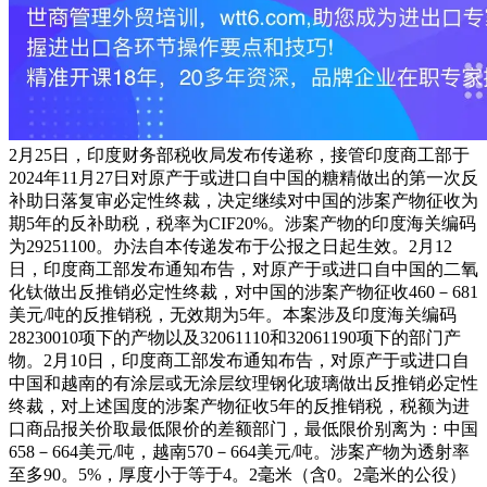
2月25日，印度财务部税收局发布传递称，接管印度商工部于
2024年11月27日对原产于或进口自中国的糖精做出的第一次反
补助日落复审必定性终裁，决定继续对中国的涉案产物征收为
期5年的反补助税，税率为CIF20%。涉案产物的印度海关编码
为29251100。办法自本传递发布于公报之日起生效。2月12
日，印度商工部发布通知布告，对原产于或进口自中国的二氧
化钛做出反推销必定性终裁，对中国的涉案产物征收460－681
美元/吨的反推销税，无效期为5年。本案涉及印度海关编码
28230010项下的产物以及32061110和32061190项下的部门产
物。2月10日，印度商工部发布通知布告，对原产于或进口自
中国和越南的有涂层或无涂层纹理钢化玻璃做出反推销必定性
终裁，对上述国度的涉案产物征收5年的反推销税，税额为进
口商品报关价取最低限价的差额部门，最低限价别离为：中国
658－664美元/吨，越南570－664美元/吨。涉案产物为透射率
至多90。5%，厚度小于等于4。2毫米（含0。2毫米的公役）