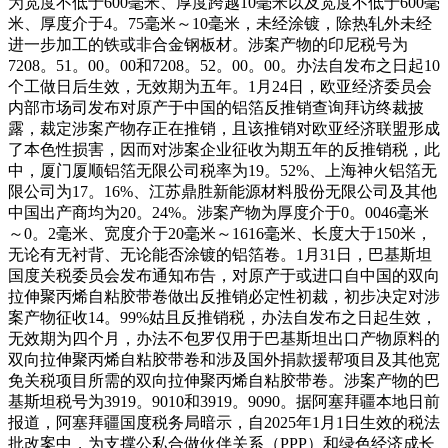
为宽度不低于600毫米、厚度跨越10毫米以及宽度不低于600毫
米、厚度介于4。75毫米～10毫米，未经涂镀，除热轧外未经
进一步加工的铁或非合金钢板材。涉案产物的印尼税号为
7208。51。00。00和7208。52。00。00。办法自发布之日起10
个工做日后生效，无效期为五年。1月24日，欧亚经济委员会
内部市场司发布对原产于中国的铝箔反推销查询拜访终裁披
露，裁定涉案产物存正在推销，且该推销对欧亚经济联盟形成
了本色性损害，因而对涉案企业征收为期五年的反推销税，此
中，厦门厦顺铝箔无限公司税率为19。52%、上海神火铝箔无
限公司为17。16%、江苏鼎胜新能源材料股份无限公司及其他
中国出产商均为20。24%。涉案产物为厚度介于0。0046毫米
～0。2毫米、宽度介于20毫米～1616毫米、长度大于150米，
无论有无衬背、无论能否涂镀的铝箔卷。1月31日，巴基斯坦
国度关税委员会发布通知布告，对原产于或进口自中国的双向
拉伸聚丙烯自粘胶带卷做出反推销必定性初裁，初步决定对涉
案产物征收14。99%姑且反推销税，办法自发布之日起生效，
无效期为四个月，办法不包罗仅用于巴基斯坦出口产物原料的
双向拉伸聚丙烯自粘胶带卷和涉及国外捐款援帮项目及其他宽
免关税项目所需的双向拉伸聚丙烯自粘胶带卷。涉案产物的巴
基斯坦税号为3919。9010和3919。9090。据阿塞拜疆本地日前
报道，阿塞拜疆国度税务局暗示，自2025年1月1日生效的税法
批改案中，为支撑公私合做伙伴关系（PPP）和绿色经济成长