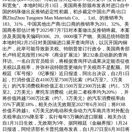
和宽免”。本地时间2月13日，美国商务部颁布发表对进口自中
国的钨珠做出反推销必定性初裁，初步裁定中国出产商/出口
商ZhuZhou Tungsten Man Materials Co。， Ltd。的推销率为
183。31%，中国其他出产商/出口商的推销率为201。32%。美
国商务部估计将于2025年7月7日对本案做出反推销终裁。本案
涉及美国海关编码9306。29。0000项下产物。美国总统特朗普
本地时间2月25日对美国铜进口展开查询拜访，以沉开国内铜
出产，此举可能导致新关税。特朗普签订行政令，美国商务部
长卢特尼克按照1962年《商业扩展法》第232条启动新的查询
拜访。一名白宫官员暗示，将根据查询拜访成果决定能否征收
关税以及税率，并弥补说特朗普更倾向于关税而不是配额。阿
根廷《军号报》《纪事报》近日报道，阿出台决议，自2月1日
起，打消价值正在4100万至7500万比索（约4万至7。3万美
元）的汽车消费税和价值正在1500万至2300万比索（约1。5万
至2。2万美元）摩托车消费税（此前二者税率均为20%），并
将价值跨越7500万比索（约7。3万美元）的汽车消费税率由
35%下调至18%，相关办法无效期至2027年6月30日；将FOB
价值不跨越1。6万美元的电动和夹杂动力汽车南共市对外配合
关税率由35%降至零，实行每年5万辆的进口限额，相关办法
自1月31日生效，无效期为5年。据阿根廷《金融界报》1月24
日报道，阿经济部长卡普托颁布发表，自1月27日至6月30日将