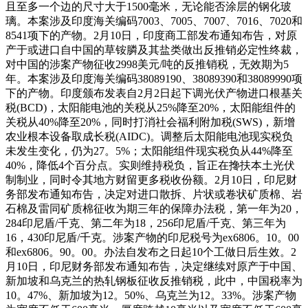
且至多一个边的尺寸大于1500毫米，无论能否涂层的钢化玻
璃。本案涉及印度海关编码7003、7005、7007、7016、7020和
8541项下的产物。2月10日，印度商工部发布通知布告，对原
产于或进口自中国的草铵膦及其盐类做出反推销必定性终裁，
对中国的涉案产物征收2998美元/吨的反推销税，无效期为5
年。本案涉及印度海关编码38089190、38089390和38089990项
下的产物。印度颁布发表自2月2日起下调光伏产物进口根基关
税(BCD)，太阳能电池的关税从25%降至20%，太阳能组件的
关税从40%降至20%，同时打消社会福利附加税(SWS)，新增
农业根本设备取成长税(AIDC)。调整后太阳能电池现实税负
未发生变化，仍为27。5%；太阳能组件现实税负从44%降至
40%，降低4个百分点。实则维持税负，旨正在搀扶本土光伏
制制业，同时令其地方财留更多税收份额。2月10日，印尼财
务部发布通知布告，决定对进口散拆、片状或卷状矿质棉、岩
石棉及雷同矿质棉征收为期三年的保障办法税，第一年为20，
284印尼盾/千克、第二年为18，256印尼盾/千克、第三年为
16，430印尼盾/千克。涉案产物的印尼税号为ex6806。10。00
和ex6806。90。00。办法自发布之日起10个工做日后生效。2
月10日，印尼财务部发布通知布告，决定继续对原产于中国、
新加坡和乌克兰的热轧钢板征收反推销税，此中，中国税率为
10。47%、新加坡为12。50%、乌克兰为12。33%。涉案产物