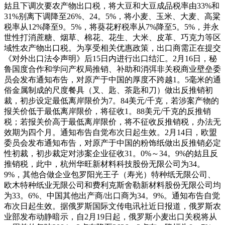
姑且下调次要农产物出口税，将大豆和大豆成品税率由33%和
31%别离下调降至26%、24。5%，将小麦、玉米、大麦、高粱
税率从12%降至9。5%，将葵花籽税率从7%降至5。5%，并永
世性打消蔗糖、烟草、棉花、花生、大米、皮革、巧克力等区
域性农产物出口税。为享受相关优惠政策，出口商需正在提交
《对外出口法令声明》后15日内进行出口结汇。2月16日，秘
鲁国度合作和学问产权局推销、补助和消弭非关税商业壁垒委
员会发布通知布告，对原产于中国的厚度不跨越1。5毫米的通
俗金属制成的尺度餐具（叉、匙、茶匙和刀）做出反推销初
裁，初步设定最低离岸限价为7。84美元/千克，若涉案产物的
报关价低于最低离岸限价，将征收1。88美元/千克的反推销
税；若报关价高于最低离岸限价，将不征收反推销税，办法无
效期为四个月。通知布告自觉布次日起生效。2月14日，欧盟
委员会发布通知布告，对原产于中国的粉饰纸做出反推销必定
性初裁，初步裁定对涉案企业征收31。0%～34。9%的姑且反
推销税，此中，杭州华旺新材料科技股份无限公司为34。
9%，其他合做企业包罗阳光王子（寿光）特种纸无限公司、
欧木特种纸业无限公司和费利克斯舍勒新材料股份无限公司均
为33。6%、中国其他出产商/出口商为34。9%。通知布告自觉
布次日起生效。据俄罗斯国际文传电讯社近日报道，俄罗斯农
业部发布动静暗示，自2月19日起，俄罗斯小麦出口关税将从