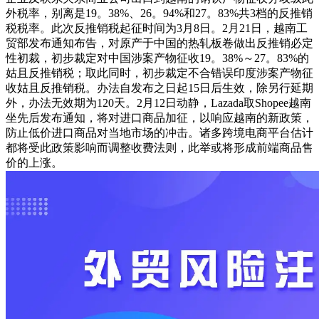
外税率，别离是19。38%、26。94%和27。83%共3档的反推销
税税率。此次反推销税起征时间为3月8日。2月21日，越南工
贸部发布通知布告，对原产于中国的热轧板卷做出反推销必定
性初裁，初步裁定对中国涉案产物征收19。38%～27。83%的
姑且反推销税；取此同时，初步裁定不合错误印度涉案产物征
收姑且反推销税。办法自发布之日起15日后生效，除另行延期
外，办法无效期为120天。2月12日动静，Lazada取Shopee越南
坐先后发布通知，将对进口商品加征，以响应越南的新政策，
防止低价进口商品对当地市场的冲击。诸多跨境电商平台估计
都将受此政策影响而调整收费法则，此举或将形成前端商品售
价的上涨。