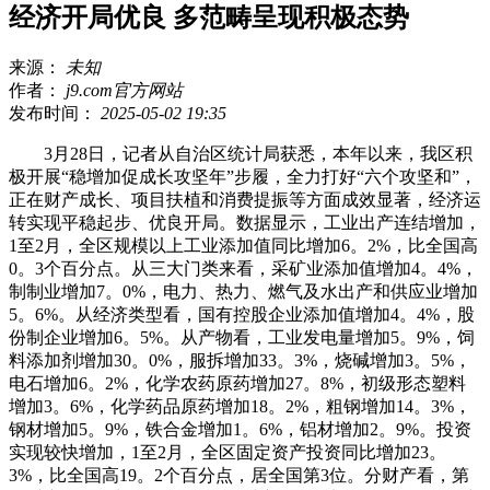
经济开局优良 多范畴呈现积极态势
来源：
未知
作者：
j9.com官方网站
发布时间：
2025-05-02 19:35
3月28日，记者从自治区统计局获悉，本年以来，我区积
极开展“稳增加促成长攻坚年”步履，全力打好“六个攻坚和”，
正在财产成长、项目扶植和消费提振等方面成效显著，经济运
转实现平稳起步、优良开局。数据显示，工业出产连结增加，
1至2月，全区规模以上工业添加值同比增加6。2%，比全国高
0。3个百分点。从三大门类来看，采矿业添加值增加4。4%，
制制业增加7。0%，电力、热力、燃气及水出产和供应业增加
5。6%。从经济类型看，国有控股企业添加值增加4。4%，股
份制企业增加6。5%。从产物看，工业发电量增加5。9%，饲
料添加剂增加30。0%，服拆增加33。3%，烧碱增加3。5%，
电石增加6。2%，化学农药原药增加27。8%，初级形态塑料
增加3。6%，化学药品原药增加18。2%，粗钢增加14。3%，
钢材增加5。9%，铁合金增加1。6%，铝材增加2。9%。投资
实现较快增加，1至2月，全区固定资产投资同比增加23。
3%，比全国高19。2个百分点，居全国第3位。分财产看，第