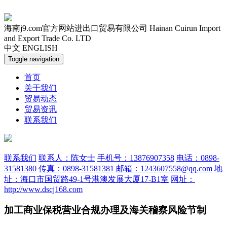
海南j9.com官方网站进出口贸易有限公司
Hainan Cuirun Import
and Export Trade Co. LTD
中文
ENGLISH
Toggle navigation
首页
关于我们
贸易动态
贸易资讯
联系我们
联系我们
联系人：陈女士
手机号：13876907358
电话：0898-
31581380
传真：0898-31581381
邮箱：1243607558@qq.com
地
址：海口市国贸路49-1号港澳发展大厦17-B1室
网址：
http://www.dscj168.com
加工商业保税营业合规办理及海关稽察风险节制