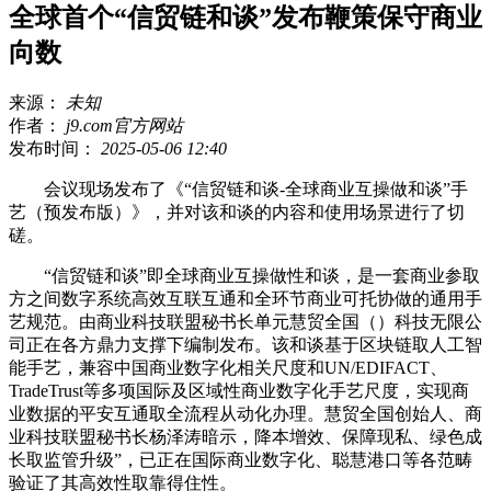
全球首个“信贸链和谈”发布鞭策保守商业
向数
来源：
未知
作者：
j9.com官方网站
发布时间：
2025-05-06 12:40
会议现场发布了《“信贸链和谈-全球商业互操做和谈”手
艺（预发布版）》，并对该和谈的内容和使用场景进行了切
磋。
“信贸链和谈”即全球商业互操做性和谈，是一套商业参取
方之间数字系统高效互联互通和全环节商业可托协做的通用手
艺规范。由商业科技联盟秘书长单元慧贸全国（）科技无限公
司正在各方鼎力支撑下编制发布。该和谈基于区块链取人工智
能手艺，兼容中国商业数字化相关尺度和UN/EDIFACT、
TradeTrust等多项国际及区域性商业数字化手艺尺度，实现商
业数据的平安互通取全流程从动化办理。慧贸全国创始人、商
业科技联盟秘书长杨泽涛暗示，降本增效、保障现私、绿色成
长取监管升级”，已正在国际商业数字化、聪慧港口等各范畴
验证了其高效性取靠得住性。