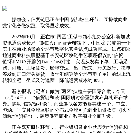
据领会，信贸链已正在中国-新加坡全环节、互操做商业
数字化合做实践、取得显著成效。
2023年10月，正在市“两区”工做带领小组办公室和新加坡
资讯通信成长局（IMDA）的配合鞭策下，中国-新加坡第一个
实正在商业场景的全环节数字化实单试点成功完成。试点初次
通过商业科技联盟基于长安链区块链手艺底座倡议的“信贸
链”和IMDA开辟的TradeTrust对接，实现从发卖下单、工场采
购、订舱、工场提货、船埠交运、出口报关、海关放行、提单
签发到进口清关提货、收付汇结算等全环节电子单证的线上流
转和全程一坐式及时逃踪，降低运营成本约30%。
新京报讯（记者）做为“两区”扶植主要国际合做，今天
（2月24日），“信贸链和谈”国际研讨会暨预发布典礼正在举
办。操纵“信贸链和谈”，商业参取各方能够共建一个、中立、
包涵、平安且全球互联的分布式全球可托商业协做收集（以下
简称“信贸链”），鞭策保守商业向数字商业全面升级。
正在嘉宾研讨环节，、行业组织及企业代表为“信贸链和