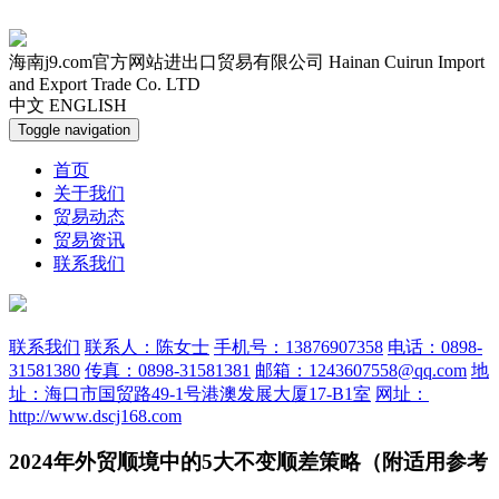
海南j9.com官方网站进出口贸易有限公司
Hainan Cuirun Import
and Export Trade Co. LTD
中文
ENGLISH
Toggle navigation
首页
关于我们
贸易动态
贸易资讯
联系我们
联系我们
联系人：陈女士
手机号：13876907358
电话：0898-
31581380
传真：0898-31581381
邮箱：1243607558@qq.com
地
址：海口市国贸路49-1号港澳发展大厦17-B1室
网址：
http://www.dscj168.com
2024年外贸顺境中的5大不变顺差策略（附适用参考