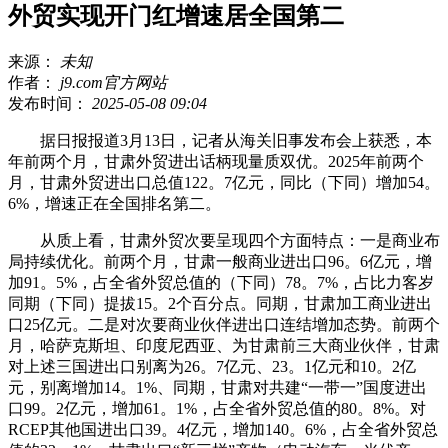
外贸实现开门红增速居全国第二
来源：
未知
作者：
j9.com官方网站
发布时间：
2025-05-08 09:04
据日报报道3月13日，记者从海关旧事发布会上获悉，本
年前两个月，甘肃外贸进出话柄现量质双优。2025年前两个
月，甘肃外贸进出口总值122。7亿元，同比（下同）增加54。
6%，增速正在全国排名第二。
从质上看，甘肃外贸次要呈现四个方面特点：一是商业布
局持续优化。前两个月，甘肃一般商业进出口96。6亿元，增
加91。5%，占全省外贸总值的（下同）78。7%，占比力客岁
同期（下同）提拔15。2个百分点。同期，甘肃加工商业进出
口25亿元。二是对次要商业伙伴进出口连结增加态势。前两个
月，哈萨克斯坦、印度尼西亚、为甘肃前三大商业伙伴，甘肃
对上述三国进出口别离为26。7亿元、23。1亿元和10。2亿
元，别离增加14。1%、同期，甘肃对共建“一带一”国度进出
口99。2亿元，增加61。1%，占全省外贸总值的80。8%。对
RCEP其他国进出口39。4亿元，增加140。6%，占全省外贸总