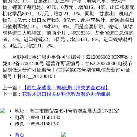
值的32。1%。甘肃出口“新三样”产物（电动汽车、光伏产
物、锂离子蓄电池）9770。6万元，增加16。4倍。出口根基无
机化学品8671。3万元，增加21。1%。同期，甘肃出口机电产
物7。1亿元；出口农产物5。8亿元，此中苹果汁、新颖蔬菜出
口值别离增加35。1%和29。8%。四是金属矿砂、镍锍、镍钴
材料进口大幅增加。前两个月，增加83%，占全省进口总值的
69。4%。进口镍锍22。1亿元，增加433。8%。进口镍钴材料
3。4亿元，增加31。2%。
互联网旧事消息办事许可证编号！6212006002 ICP存案：
陇ICP备17001500号 运营许可证编号：甘B2-20060006 电视节
目制做运营许可证编号！(甘)字第079号增值电信营业许可证
编号！甘B2__20120010！
上一篇：
【西红花盛宴：揭秘进口清关的全过程】
下一篇：
花梨木进口报关材料流程及濒危办理细则
地址：海口市国贸路49-1号港澳发展大厦17-B1室
电话：0898-31581380
传真：0898-31581381
首页