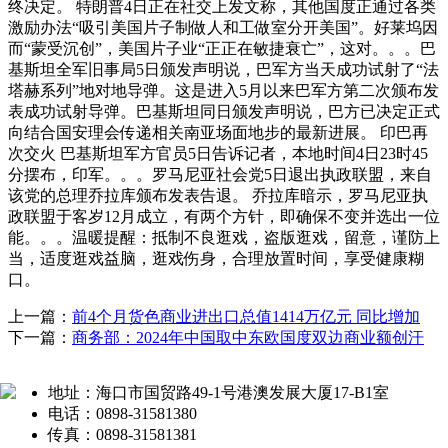
终决定。 特朗普4日正在社交上发文称，其他国度正通过各类
激励办法“吸引美国片子制做人和工做室分开美国”。好莱坞因
而“蒙受沉创”，美国片子业“正正在敏捷衰亡”，这对。。。巴
基斯坦全军旧事局5日颁发声明说，巴军方当天成功试射了“法
塔赫系列”地对地导弹。这是进入5月以来巴军方第二次颁布发
表成功试射导弹。巴基斯坦同日颁发声明说，巴方已决定正式
向结合国安理会传递相关南亚场面地步的最新进展。 印巴再
次交火 巴基斯坦军方官员5日告诉记者，本地时间4日23时45
分摆布，印军。。。罗马尼亚社会党5日退出执政联盟，来自
该党的总理乔拉库颁布发表告退。 乔拉库暗示，罗马尼亚执
政联盟于客岁12月成立，有两个方针，即确保不变并选出一位
能。。。温暖提醒：抵制不良逛戏，盗版逛戏，留意，谨防上
当，适度逛戏益脑，逛戏伤身，合理放置时间，享受健康糊
口。
上一篇：
前4个月货色商业进出口总值1414万亿元 同比增加
下一篇：
商务部：2024年中国取中东欧国度双边商业额创汗
地址：海口市国贸路49-1号港澳发展大厦17-B1室
电话：0898-31581380
传真：0898-31581381