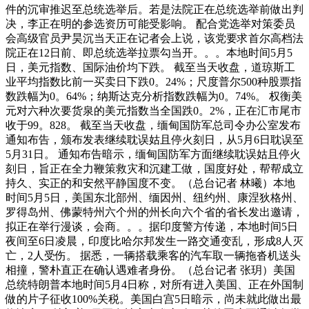
件的沉审推迟至总统选举后。若是法院正在总统选举前做出判
决，李正在明的参选资历可能受影响。 配合党选举对策委员
会高级官员尹昊沉当天正在记者会上说，该党要求首尔高档法
院正在12日前、即总统选举拉票勾当开。。。本地时间5月5
日，美元指数、国际油价均下跌。 截至当天收盘，道琼斯工
业平均指数比前一买卖日下跌0。24%；尺度普尔500种股票指
数跌幅为0。64%；纳斯达克分析指数跌幅为0。74%。 权衡美
元对六种次要货泉的美元指数当全国跌0。2%，正在汇市尾市
收于99。828。 截至当天收盘，缅甸国防军总司令办公室发布
通知布告，颁布发表继续耽误姑且停火刻日，从5月6日耽误至
5月31日。 通知布告暗示，缅甸国防军方面继续耽误姑且停火
刻日，旨正在全力鞭策救灾和沉建工做，国度好处，帮帮成立
持久、实正的和安然平静国度不变。（总台记者 林曦）本地
时间5月5日，美国东北部州、缅因州、纽约州、康涅狄格州、
罗得岛州、佛蒙特州六个州的州长向六个省的省长发出邀请，
拟正在举行漫谈，会商。。。据印度警方传递，本地时间5日
夜间至6日凌晨，印度比哈尔邦发生一路交通变乱，形成8人灭
亡，2人受伤。 据悉，一辆搭载乘客的汽车取一辆拖沓机送头
相撞，警朴直正在确认遇难者身份。（总台记者 张玥）美国
总统特朗普本地时间5月4日称，对所有进入美国、正在外国制
做的片子征收100%关税。美国白宫5日暗示，尚未就此做出最