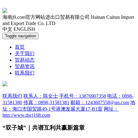
海南j9.com官方网站进出口贸易有限公司
Hainan Cuirun Import
and Export Trade Co. LTD
中文
ENGLISH
Toggle navigation
首页
关于我们
贸易动态
贸易资讯
联系我们
联系我们
联系人：陈女士
手机号：13876907358
电话：0898-
31581380
传真：0898-31581381
邮箱：1243607558@qq.com
地
址：海口市国贸路49-1号港澳发展大厦17-B1室
网址：
http://www.dscj168.com
“双子城”｜共谱互利共赢新篇章