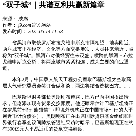
“双子城”｜共谱互利共赢新篇章
来源：
未知
作者：
j9.com官方网站
发布时间：
2025-05-14 11:33
省黑河市取俄罗斯布拉戈维申斯克市隔相望，地舆附近。
两座城市正在经济、文化等方面交换屡次，人员往来亲近，被
称为“双子城”。黑河市对俄经贸往来茂盛，横跨的黑河－布拉
戈维申斯克公桥，将两座城市紧紧相连，成为主要的商业通
道。
本年2月，中国载人航天工程办公室取巴基斯坦太空取高
层大气研究委员会签订合做和谈，两边将结合选拔巴方。。。
巴基斯坦财务部长奥朗则布透露，巴方已向中国提出请
求，但愿添加现有货泉交换额度。他还暗示估计巴基斯坦将正
在岁尾前刊行“熊猫债”（即境外机构正在中国市场刊行的人平
易近币计价债券）。奥朗则布正在出席国际货泉基金组织和世
界银行春季会议间隙接管透社采访时暗示，巴基斯坦现正在约
有300亿元人平易近币的货泉交换额度。