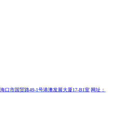
海口市国贸路49-1号港澳发展大厦17-B1室
网址：