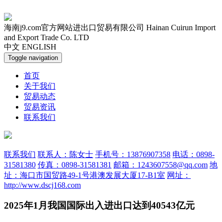
海南j9.com官方网站进出口贸易有限公司
Hainan Cuirun Import
and Export Trade Co. LTD
中文
ENGLISH
Toggle navigation
首页
关于我们
贸易动态
贸易资讯
联系我们
联系我们
联系人：陈女士
手机号：13876907358
电话：0898-
31581380
传真：0898-31581381
邮箱：1243607558@qq.com
地
址：海口市国贸路49-1号港澳发展大厦17-B1室
网址：
http://www.dscj168.com
2025年1月我国国际出入进出口达到40543亿元