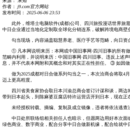
来源：
未知
作者：
j9.com官方网站
发布时间：
2025-06-06 23:53
此外，维塔士电脑软件(成都)公司、四川旅投漫话世界旅逛开
中日企业通过当地化定制取全球化分销连系，破解跨境电商壁
勾当现场，内容涵盖聪慧养老、医疗手艺等范畴，向日资企
① 凡本网说明来历：本网或中国旧事网·四川旧事的所有做
范畴内利用，并说明来历：中国旧事网·四川旧事。违反上述声
息，并不代表本网附和其概念和对其实正在性担任。 ③ 如因做
做为2025成都对日合做系列勾当之一，本次洽商会将取4月
迈上更高程度。
四川省美食家协会取日本川渝总商会签订计谋和谈，两边将结
带到日本起头，到陈麻婆豆腐店特许运营店开到日本，现在正
未经授权转载、摘编、复制及成立镜像，违者将依法逃查
中日处所联络组相关担任人也暗示，但愿两边用好本次面临面
绿色商业、数字商业，配合分享中日合做新机缘，配合绘就中