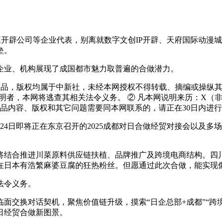
辟公司等企业代表，别离就数字文创IP开辟、天府国际动漫城文旅
垒。
业、机构展现了成国都市魅力取普遍的合做潜力。
品，版权均属于中新社，未经本网授权不得转载、摘编或操纵其
明者，本网将逃查其相关法令义务。 ② 凡本网说明来历：X（
品内容、版权和其它问题需要同本网联系的，请正在30日内进行
24日即将正在东京召开的2025成都对日合做经贸对接会以及
合推进川菜原料供应链扶植、品牌推广及跨境电商结构。四川
在日本有浩繁麻婆豆腐的狂热粉丝。但愿通过此次合做，能实现像
法令义务。
交换对话契机，聚焦价值链升级，摸索“日企总部+成都”“跨境
日经贸合做新图景。