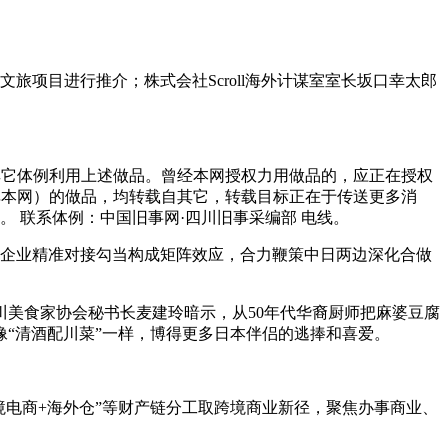
项目进行推介；株式会社Scroll海外计谋室室长坂口幸太郎
它体例利用上述做品。曾经本网授权力用做品的，应正在授权
非本网）的做品，均转载自其它，转载目标正在于传送更多消
。 联系体例：中国旧事网·四川旧事采编部 电线。
多场企业精准对接勾当构成矩阵效应，合力鞭策中日两边深化合做
美食家协会秘书长麦建玲暗示，从50年代华裔厨师把麻婆豆腐
“清酒配川菜”一样，博得更多日本伴侣的逃捧和喜爱。
电商+海外仓”等财产链分工取跨境商业新径，聚焦办事商业、