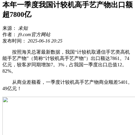
本年一季度我国计较机高手艺产物出口额
超7800亿
来源：
未知
作者：
j9.com官方网站
发布时间：
2025-06-16 20:25
按照海关总署最新数据，我国“计较机取通信手艺类高机
能手艺产物”（简称“计较机高手艺产物”）出口额达7861。74
亿元，较客岁同期增加7。3%，占我国一季度出口总值12。
82%。
从商业差额看，一季度计较机高手艺产物商业顺差5401。
49亿元！