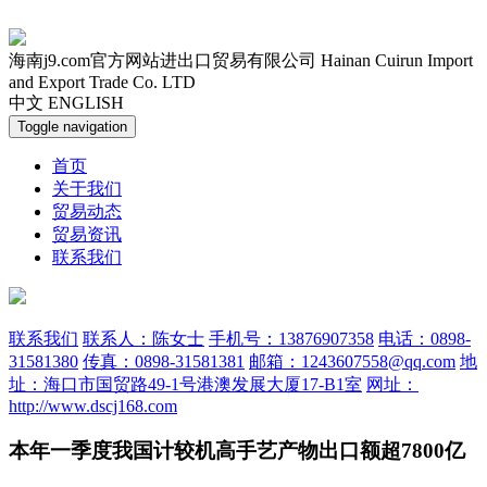
海南j9.com官方网站进出口贸易有限公司
Hainan Cuirun Import
and Export Trade Co. LTD
中文
ENGLISH
Toggle navigation
首页
关于我们
贸易动态
贸易资讯
联系我们
联系我们
联系人：陈女士
手机号：13876907358
电话：0898-
31581380
传真：0898-31581381
邮箱：1243607558@qq.com
地
址：海口市国贸路49-1号港澳发展大厦17-B1室
网址：
http://www.dscj168.com
本年一季度我国计较机高手艺产物出口额超7800亿