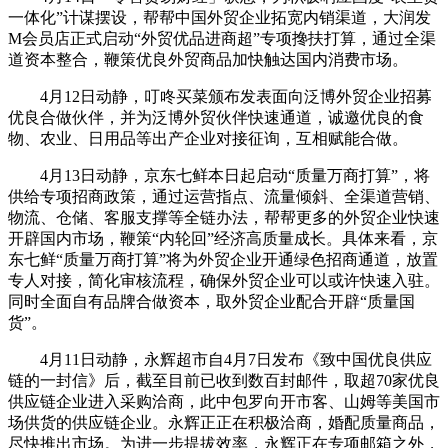
一体化”计谋摆设，帮帮中国外贸企业拓宽内销渠道，大润发
M会员店正式启动“外贸优品进商超”专项搀扶打算，通过全渠
道资本整合，鞭策优良外贸商品加快触达国内消费市场。
4月12日动静，叮咚买菜颁布发表面向泛博外贸企业招募
优良合做伙伴，并为泛博外贸伙伴快速通道，诚邀优良的食
物、农业、日用品等出产企业对接征询，互相赋能合做。
4月13日动静，京东七鲜本日起启动“质量万商打算”，将
供给专项招商政策，通过运营指点、流量倾斜、全渠道营销、
物流、仓储、客服支撑等全链办法，帮帮更多的外贸企业快速
开辟国内市场，鞭策“内轮回”经济高质量成长。具体来看，京
东七鲜“质量万商打算”将为外贸企业开通绿色招商通道，放置
专人对接，简化审核流程，确保外贸企业可以或许快速入驻。
同时全面自有品牌合做资本，取外贸企业配合开辟“质量国
货”。
4月11日动静，永辉超市自4月7日发布《致中国优良供应
链的一封信》后，截至目前已收到数百封邮件，取超70家优良
供应链企业进入采购洽商，此中包罗向开市客、山姆等美国市
场供货的供应链企业。永辉正正在积极洽商，婚配质量商品，
尽快推出市场。为进一步提拔效率，永辉正在专项邮箱之外，