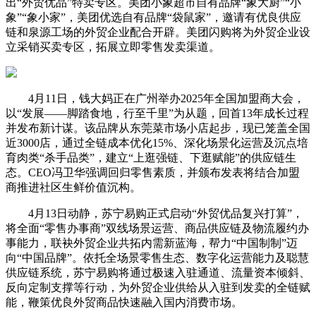
出“外贸优品”特卖专区。美团小象超市自有品牌“象大厨”“小
象”“象小家”，美团优选自有品牌“袋鼠家”，邀请有优良供应
链和泉源工场的外贸企业配合开辟。美团闪购将为外贸企业设
立采销买卖专区，拓展立即零售发卖渠道。
4月11日，钱大妈正在广州举办2025年全国加盟商大会，
以“发展——脚踏食地，行至千里”为从题，回首13年成长过程
并发布新计谋。该品牌从东莞菜市场小店起步，现已笼盖全国
近3000店，通过全链成本优化15%、深化场景化运营及沉点培
育肉类“杀手品类”，建立“上逛强链、下逛赋能”的供应链生
态。CEO冯卫华强调回归零售素质，并颁布发表将结合加盟
商推进社区生鲜价值沉构。
4月13日动静，苏宁易购正式启动“外贸优品复兴打算”，
将全面“零售办事商”双线场景运营、商品供应链及物流履约办
事能力，联袂外贸企业共拓内需新蓝海，帮力“中国制制”迈
向“中国品牌”。依托全场景零售生态、数字化运营能力及聪慧
供应链系统，苏宁易购将通过极速入驻通道、流量资本倾斜、
反向定制支撑等行动，为外贸企业供给从入驻到发卖的全链赋
能，鞭策优良外贸商品快速融入国内消费市场。