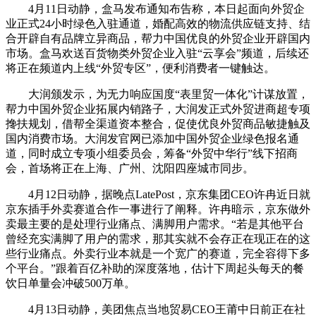
4月11日动静，盒马发布通知布告称，本日起面向外贸企
业正式24小时绿色入驻通道，婚配高效的物流供应链支持、结
合开辟自有品牌立异商品，帮力中国优良的外贸企业开辟国内
市场。盒马欢送百货物类外贸企业入驻“云享会”频道，后续还
将正在频道内上线“外贸专区”，便利消费者一键触达。
大润颁发示，为无力响应国度“表里贸一体化”计谋放置，
帮力中国外贸企业拓展内销路子，大润发正式外贸进商超专项
搀扶规划，借帮全渠道资本整合，促使优良外贸商品敏捷触及
国内消费市场。大润发官网已添加中国外贸企业绿色报名通
道，同时成立专项小组委员会，筹备“外贸中华行”线下招商
会，首场将正在上海、广州、沈阳四座城市同步。
4月12日动静，据晚点LatePost，京东集团CEO许冉近日就
京东插手外卖赛道合作一事进行了阐释。许冉暗示，京东做外
卖最主要的是处理行业痛点、满脚用户需求。“若是其他平台
曾经充实满脚了用户的需求，那其实就不会存正在现正在的这
些行业痛点。外卖行业本就是一个宽广的赛道，完全容得下多
个平台。”跟着百亿补助的深度落地，估计下周起头每天的餐
饮日单量会冲破500万单。
4月13日动静，美团焦点当地贸易CEO王莆中日前正在社