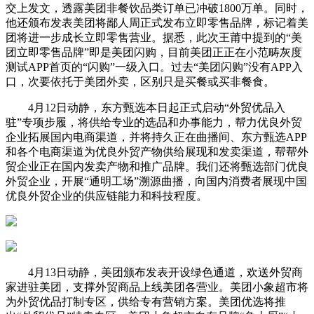
交上发文，透露美团非餐饮品类订单已冲破1800万单。同时，
他还颁布发表美团将鄙人周正式发布立即零售品牌，标记着美
团将进一步成长立即零售营业。据悉，此次王莆中提到的“美
团立即零售品牌”即是美团闪购，目前美团正正在小范畴灰度
测试APP首页的“闪购”一级入口。过去“美团闪购”没有APP入
口，次要依托于美团外卖，区别只是买餐或买非餐食。
4月12日动静，东方甄选本日起正式启动“外贸优品入
驻”专项步履，将供给专业的选品和办事能力，帮力优良外贸
企业拓展国内电商渠道，并将持久正在曲播间、东方甄选APP
和各个电商渠道为优良外贸产物供给展现和发卖渠道，帮帮外
贸企业正在国内发卖产物和推广品牌。我们还将甄选部门优良
外贸企业，开展“通明工场”溯源曲播，向国内消费者展现中国
优良外贸企业的供应链能力和科技程度。
4月13日动静，美团颁布发表开设绿色通道，欢送外贸商
家进驻美团，支撑外贸商品上线美团各营业。美团小象超市将
为外贸优品打制专区，供给专有营销方案。美团优选将推