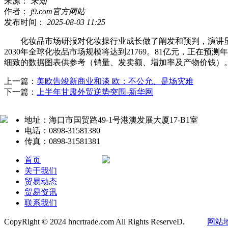
来源：
未知
作者：
j9.com官方网站
发布时间：
2025-08-03 11:25
化妆品市场研报对化妆操行业成长做了阐发和预判，演讲显示20
2030年全球化妆品市场规模将达到21769。81亿元，正
细致的数据图表供参考（销量、发卖额、增加率及产物价钱）。按
上一篇：
美欧告竣新商业和谈 欧：不公允、是场灾难
下一篇：
上半年甘肃外贸逆势突围-新华网
地址：海口市国贸路49-1号港澳发展大厦17-B1室
电话：0898-31581380
传真：0898-31581381
首页
关于我们
贸易动态
贸易资讯
联系我们
CopyRight © 2024 hncrtrade.com All Rights ReserveD.
网站