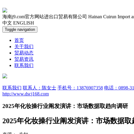
海南j9.com官方网站进出口贸易有限公司
Hainan Cuirun Import 
中文
ENGLISH
Toggle navigation
首页
关于我们
贸易动态
贸易资讯
联系我们
联系我们
联系人：陈女士
手机号：13876907358
电话：0898-31
http://www.dscj168.com
2025年化妆操行业阐发演讲：市场数据取趋向调研
2025年化妆操行业阐发演讲：市场数据取