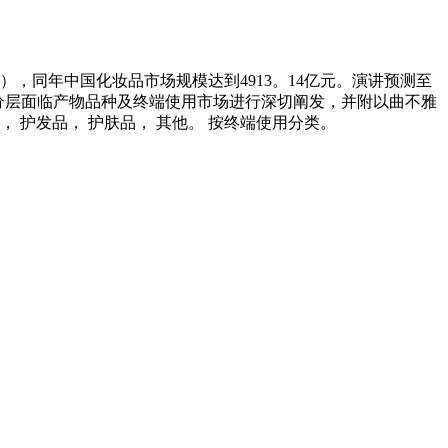
），同年中国化妆品市场规模达到4913。14亿元。演讲预测至
从细分层面临产物品种及终端使用市场进行深切阐发，并附以曲不雅
 护发品， 护肤品， 其他。 按终端使用分类。