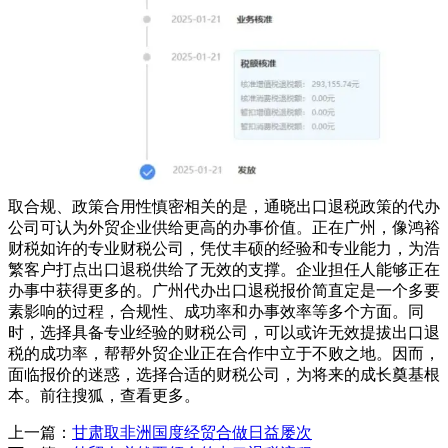
取合规、政策合用性慎密相关的是，通晓出口退税政策的代办
公司可认为外贸企业供给更高的办事价值。正在广州，像鸿裕
财税如许的专业财税公司，凭仗丰硕的经验和专业能力，为浩
繁客户打点出口退税供给了无效的支撑。企业担任人能够正在
办事中获得更多的。广州代办出口退税报价简直定是一个多要
素影响的过程，合规性、成功率和办事效率等多个方面。同
时，选择具备专业经验的财税公司，可以或许无效提拔出口退
税的成功率，帮帮外贸企业正在合作中立于不败之地。因而，
面临报价的迷惑，选择合适的财税公司，为将来的成长奠基根
本。前往搜狐，查看更多。
上一篇：
甘肃取非洲国度经贸合做日益屡次