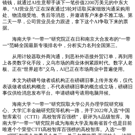
镜钱，就通过AI生意帮手谈下一笔价值2200万美元的中东大
单。“AI营业员”正在深夜通过5轮对话取买家细致沟通采购用
处、物流领受地、售后等消息，并邀请客户来参不雅工场。第
二天一早，公司营业员全力跟进，拿下这个AI争取下来的票
据。
海南大学 “一带一”研究院正在日和南京大合发布的“一带
一”范畴全国最新专项排名中，分析实力名列全国第三。
从用计较器取外商沟通，到恶补外语接外贸订单，再到用
上各类数字化手段，义乌市场的商业体例紧跟时代。数字人老
板、正在“世界超市”义乌，AI已正在市场商业中普遍使用。
本文为磅礴号做者或机构正在磅礴旧事上传并发布，仅代
表该做者或机构概念，不代表磅礴旧事的概念或立场，磅礴旧
事仅供给消息发布平台。申请磅礴号请用电脑拜候。
海南大学 “一带一”研究院取大学公共办理学院研究核
心、大学汇丰金融研究院等机构一路，并于2022年入选“中国
智库索引（CTTI）高校智库百强榜”，获评为A品级智库。海
南大学“一带一”研究院并成为海南大学及海南省首个也是目前
唯逐个个荣登CTTI高校智库百强榜的高校智库。入选“一带