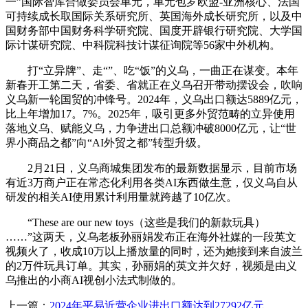
一”国际智库合做委员会单元，单元包罗欧盟-亚洲核心、法国
可持续成长取国际关系研究所、英国海外成长研究所，以及中
国财务部中国财务科学研究院、国度开辟银行研究院、大学国
际计谋研究院、中科院科技计谋征询院等56家中外机构。
打“立异牌”、走“”、吃“饭”的义乌，一曲正在谋变。本年
新春开工第二天，省委、省就正在义乌召开带动摆设会，吹响
义乌新一轮国贸的冲锋号。2024年，义乌出口额达5889亿元，
比上年增加17。7%。2025年，吸引更多外贸范畴的立异使用
落地义乌、赋能义乌，力争进出口总额冲破8000亿元，让“世
界小商品之都”向“AI外贸之都”转型升级。
2月21日，义乌商城集团发布的最新数据显示，目前市场
有近3万商户正在常态化利用各类AI东西做生意，仅义乌自从
研发的相关AI使用累计利用量就跨越了10亿次。
“These are our new toys（这些是我们的新款玩具）
……”这两天，义乌老板孙丽娟发布正在海外社媒的一段英文
视频火了，收成10万以上播放量的同时，还为她接到来自波兰
的2万件玩具订单。其实，孙丽娟的英文并欠好，视频是由义
乌推出的小商AI视创小法式制做的。
上一篇：
2024年平易近营企业进出口额达到27292亿元