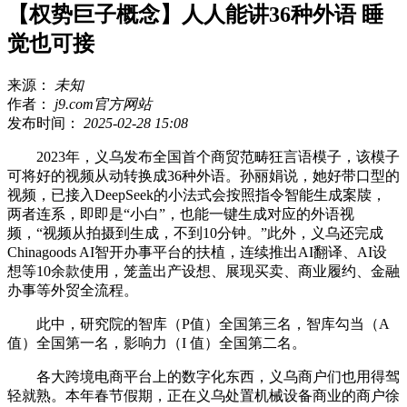
【权势巨子概念】人人能讲36种外语 睡
觉也可接
来源：
未知
作者：
j9.com官方网站
发布时间：
2025-02-28 15:08
2023年，义乌发布全国首个商贸范畴狂言语模子，该模子
可将好的视频从动转换成36种外语。孙丽娟说，她好带口型的
视频，已接入DeepSeek的小法式会按照指令智能生成案牍，
两者连系，即即是“小白”，也能一键生成对应的外语视
频，“视频从拍摄到生成，不到10分钟。”此外，义乌还完成
Chinagoods AI智开办事平台的扶植，连续推出AI翻译、AI设
想等10余款使用，笼盖出产设想、展现买卖、商业履约、金融
办事等外贸全流程。
此中，研究院的智库（P值）全国第三名，智库勾当（A
值）全国第一名，影响力（I 值）全国第二名。
各大跨境电商平台上的数字化东西，义乌商户们也用得驾
轻就熟。本年春节假期，正在义乌处置机械设备商业的商户徐