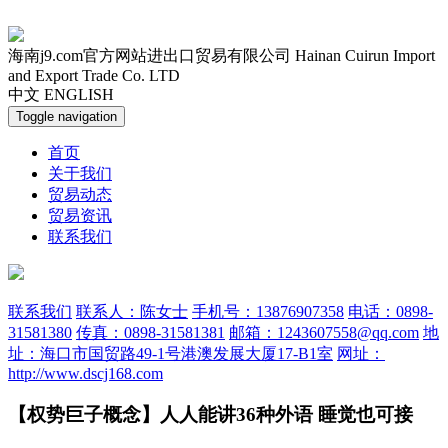
海南j9.com官方网站进出口贸易有限公司
Hainan Cuirun Import
and Export Trade Co. LTD
中文
ENGLISH
Toggle navigation
首页
关于我们
贸易动态
贸易资讯
联系我们
联系我们
联系人：陈女士
手机号：13876907358
电话：0898-
31581380
传真：0898-31581381
邮箱：1243607558@qq.com
地
址：海口市国贸路49-1号港澳发展大厦17-B1室
网址：
http://www.dscj168.com
【权势巨子概念】人人能讲36种外语 睡觉也可接