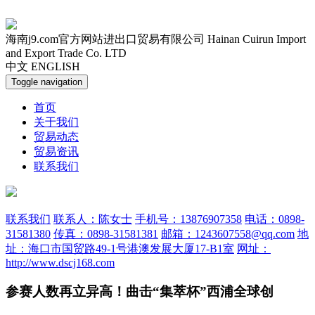
海南j9.com官方网站进出口贸易有限公司
Hainan Cuirun Import
and Export Trade Co. LTD
中文
ENGLISH
Toggle navigation
首页
关于我们
贸易动态
贸易资讯
联系我们
联系我们
联系人：陈女士
手机号：13876907358
电话：0898-
31581380
传真：0898-31581381
邮箱：1243607558@qq.com
地
址：海口市国贸路49-1号港澳发展大厦17-B1室
网址：
http://www.dscj168.com
参赛人数再立异高！曲击“集萃杯”西浦全球创