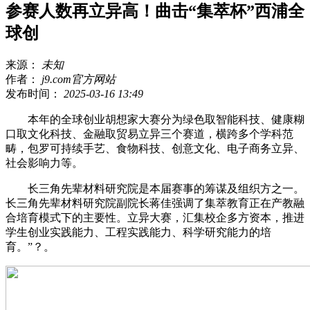
参赛人数再立异高！曲击“集萃杯”西浦全
球创
来源：
未知
作者：
j9.com官方网站
发布时间：
2025-03-16 13:49
本年的全球创业胡想家大赛分为绿色取智能科技、健康糊
口取文化科技、金融取贸易立异三个赛道，横跨多个学科范
畴，包罗可持续手艺、食物科技、创意文化、电子商务立异、
社会影响力等。
长三角先辈材料研究院是本届赛事的筹谋及组织方之一。
长三角先辈材料研究院副院长蒋佳强调了集萃教育正在产教融
合培育模式下的主要性。立异大赛，汇集校企多方资本，推进
学生创业实践能力、工程实践能力、科学研究能力的培
育。”？。