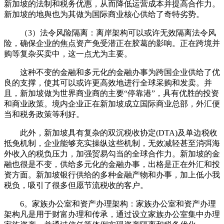
新加坡的法制和税务优惠，从而降低运营成本并提高合作力。
新加坡的地舆也为其做为国际商业核心供给了奇特劣势。
（3）法令风险隔离：离岸架构可以或许无效隔离法令风
险，确保企业的焦点资产免受潜正在胶葛的影响。正在跨境并
购等复杂买卖中，这一点尤为主要。
这种不变的金融和多元化的金融办事为跨国企业供给了优
良的支撑，使其可以或许更高效地进行全球采购和发卖。并
且，新加坡做为世界商业商的主要“停靠港”，具有优胜的投资
和商业政策。境内企业正在新加坡成立国际商业总部，外汇便
当和税务政策等利好。
此外，新加坡具有复杂的双沉税收协定(DTA)及单边税收
抵免机制，企业能够充实操纵这些机制，无效减轻甚至消弭海
外收入的税负压力，加强贸易勾当的全球合作力。新加坡的金
融也很是不变，供给多元化的金融办事，出格是正在外汇和投
资方面。新加坡银行供给的多种金融产物和办事，加上低小我
税负，吸引了很多但愿节流税收的客户。
6。家族办公室和资产办理架构：家族办公室和资产办理
架构凡是用于财富办理和传承，通过设立家族办公室集中办理