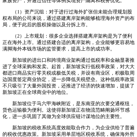
家族资产，并通过信任等体例实现资产隔离和税务优化。
（1）资产沉组：对于进行过海外扩张但未能合理规划股
权布局的公司来说，通过搭建离岸架构能够梳理海外资产的布
局，便于此后的股权操做以及分拆上市。
（2）上市规划：很多企业选择搭建离岸架构是为了便利
正在海外上市。通过搭建合适的离岸架构，企业能够更容易地
满脚海外本钱市场的监管要求，提高上市的成功率。
新加坡的进出口和跨境商业架构通过低税率和金融显著推
进了全球采购和发卖。起首，新加坡实行低税率政策，对大大
都进口商品实行零关税或极低关税，并设有商业区，积极取周
边国度签定商业协定，进一步降低关税壁垒。这种低税率政策
不只吸引了大量外国投资，还推进了经济的快速增加，提拔了
新加坡正在全球商业中的地位。
新加坡位于马六甲海峡附近，是东南亚的次要交通枢纽，
货色运输极为便利。这使得新加坡正在物流范畴阐扬环节感
化，进一步巩固了其做为全球供应链计谋地位的主要性。
新加坡的税收系统高度效能取合作力，为企业供给了普遍
的税收优惠政策。新加坡采用单层地区税收系统，确保海外所