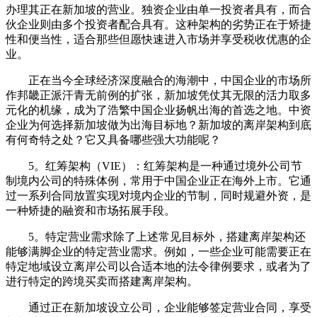
办理其正在新加坡的营业。独资企业由单一投资者具有，而合
伙企业则由多个投资者配合具有。这种架构的劣势正在于矫捷
性和便当性，适合那些但愿快速进入市场并享受税收优惠的企
业。
正在当今全球经济深度融合的海潮中，中国企业的市场所
作邦畿正派汗青无前例的扩张，新加坡凭仗其无限的活力取多
元化的机缘，成为了浩繁中国企业扬帆出海的首选之地。中资
企业为何选择新加坡做为出海目标地？新加坡的离岸架构到底
有何奇特之处？它又具备哪些强大功能呢？
5。红筹架构（VIE）：红筹架构是一种通过境外公司节
制境内公司的特殊体例，常用于中国企业正在海外上市。它通
过一系列合同放置实现对境内企业的节制，同时规避外资，是
一种矫捷的融资和市场拓展手段。
5。特定营业需求除了上述常见目标外，搭建离岸架构还
能够满脚企业的特定营业需求。例如，一些企业可能需要正在
特定地域设立离岸公司以合适本地的法令律例要求，或者为了
进行特定的跨境买卖而搭建离岸架构。
通过正在新加坡设立公司，企业能够签定营业合同，享受