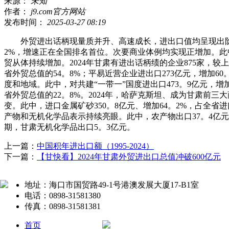
来源：
未知
作者：
j9.com官方网站
发布时间：
2025-03-27 08:19
外贸进出话柄现量质并升、高速成长，进出口值均呈现出阶梯式上
2%，增速正在全国排名首位。次要商业体例均实现正增加。此中，
贸从体持续增加。2024年甘肃有进出话柄绩的企业875家，较上
省外贸总值的54。8%；平易近营企业进出口273亿元，增加60
度和地域。此中，对共建“一带一”国度进出口473。9亿元，增加
省外贸总值的22。8%。2024年，哈萨克斯坦、成为甘肃前
变。此中，进口金属矿砂350。8亿元、增加64。2%，占全省进
产物和无机化学品表示持续亮眼。此中，农产物出口37。4亿元，
期，甘肃无机化学品出口5。3亿元。
上一篇：
中国积年进出口额（1995-2024）
下一篇：
【甘快看】2024年甘肃外贸进出口总值冲破600亿元
地址：海口市国贸路49-1号港澳发展大厦17-B1室
电话：0898-31581380
传真：0898-31581381
首页