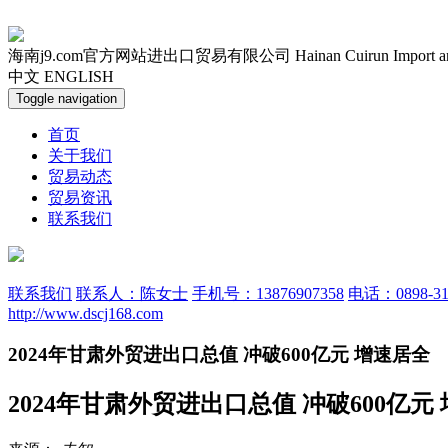
海南j9.com官方网站进出口贸易有限公司
Hainan Cuirun Import 
中文
ENGLISH
Toggle navigation
首页
关于我们
贸易动态
贸易资讯
联系我们
联系我们
联系人：陈女士
手机号：13876907358
电话：0898-31
http://www.dscj168.com
2024年甘肃外贸进出口总值 冲破600亿元 增速居全
2024年甘肃外贸进出口总值 冲破600亿元