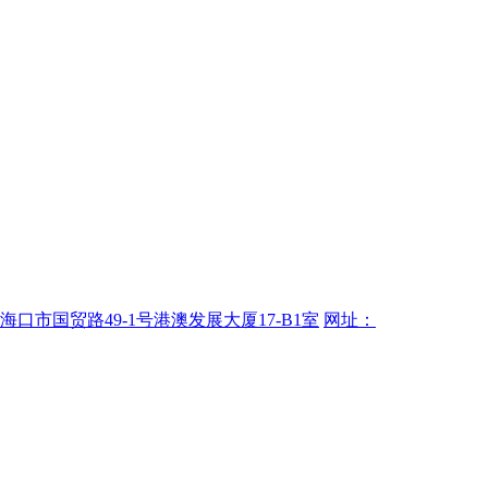
海口市国贸路49-1号港澳发展大厦17-B1室
网址：