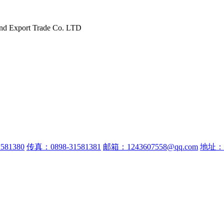
and Export Trade Co. LTD
581380
传真：0898-31581381
邮箱：1243607558@qq.com
地址：