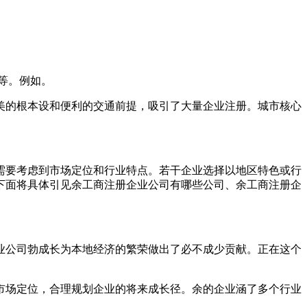
等。例如。
的根本设和便利的交通前提，吸引了大量企业注册。城市核心
要考虑到市场定位和行业特点。若干企业选择以地区特色或行
下面将具体引见余工商注册企业公司有哪些公司、余工商注册企
公司勃成长为本地经济的繁荣做出了必不成少贡献。正在这个
场定位，合理规划企业的将来成长径。余的企业涵了多个行业