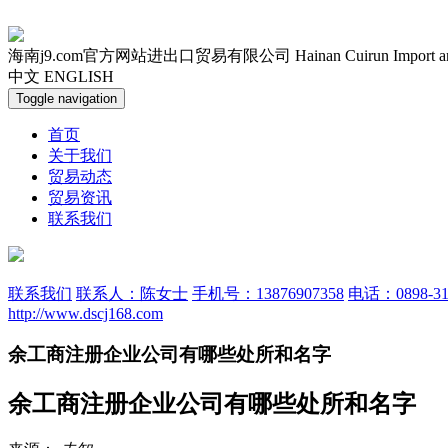
海南j9.com官方网站进出口贸易有限公司
Hainan Cuirun Import 
中文
ENGLISH
Toggle navigation
首页
关于我们
贸易动态
贸易资讯
联系我们
联系我们
联系人：陈女士
手机号：13876907358
电话：0898-31
http://www.dscj168.com
余工商注册企业公司有哪些处所和名字
余工商注册企业公司有哪些处所和名字