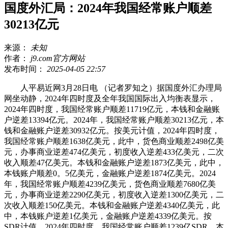
国度外汇局：2024年我国经常账户顺差
30213亿元
来源：
未知
作者：
j9.com官方网站
发布时间：
2025-04-05 22:57
人平易近网3月28日电 （记者罗知之）据国度外汇办理局
网坐动静，2024年四时度及全年我国国际出入均衡表显示，
2024年四时度，我国经常账户顺差11719亿元，本钱和金融账
户逆差13394亿元。2024年，我国经常账户顺差30213亿元，本
钱和金融账户逆差30932亿元。按美元计值，2024年四时度，
我国经常账户顺差1638亿美元，此中，货色商业顺差2498亿美
元，办事商业逆差474亿美元，初度收入逆差433亿美元，二次
收入顺差47亿美元。本钱和金融账户逆差1873亿美元，此中，
本钱账户顺差0。5亿美元，金融账户逆差1874亿美元。2024
年，我国经常账户顺差4239亿美元，货色商业顺差7680亿美
元，办事商业逆差2290亿美元，初度收入逆差1300亿美元，二
次收入顺差150亿美元。本钱和金融账户逆差4340亿美元，此
中，本钱账户逆差1亿美元，金融账户逆差4339亿美元。按
SDR计值，2024年四时度，我国经常账户顺差1239亿SDR，本