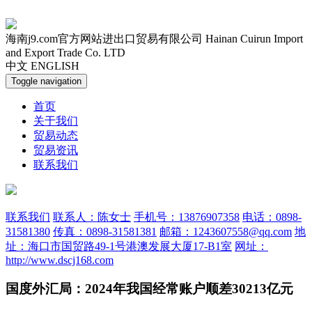
海南j9.com官方网站进出口贸易有限公司
Hainan Cuirun Import
and Export Trade Co. LTD
中文
ENGLISH
Toggle navigation
首页
关于我们
贸易动态
贸易资讯
联系我们
联系我们
联系人：陈女士
手机号：13876907358
电话：0898-
31581380
传真：0898-31581381
邮箱：1243607558@qq.com
地
址：海口市国贸路49-1号港澳发展大厦17-B1室
网址：
http://www.dscj168.com
国度外汇局：2024年我国经常账户顺差30213亿元