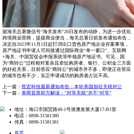
据海关总署微信号“海关发布”20日发布的动静，为进一步优化
跨境商业营商，提拔商业便当，海关总署日前发布通知布告，
决定自2023年11月1日起打消出口货色原产地企业存案事项，
原产地证书申请人可间接通过国际商业“单一窗口”、互联网
+海关、中国贸促会申报系统等申领原产地证书。可见，因
为“商转公”过程相对复杂且牵扯购房者、银行、公积金三方面
的好处关系，目前答应“商转公”的城市并不多，即便正在答应
的城市也有不少，实正申请成功的购房者占比不高。
上一篇：
胜宏科技最新通知布告：本轮美国加征关税对公
下一篇：
券商首席前方解读：“对等关税”并不“对等”
地址：海口市国贸路49-1号港澳发展大厦17-B1室
电话：0898-31581380
传真：0898-31581381
首页