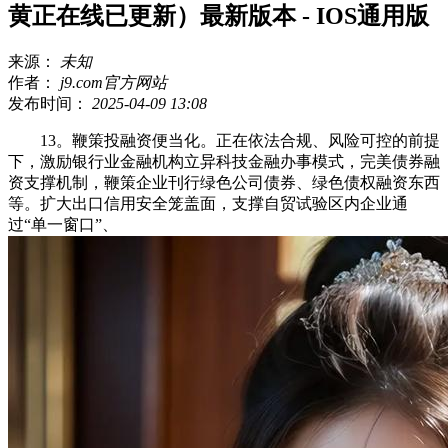
黄正在线已更新）最新版本 - IOS通用版
来源：
未知
作者：
j9.com官方网站
发布时间：
2025-04-09 13:08
13。鞭策投融资便当化。正在依法合规、风险可控的前提
下，激励银行业金融机构立异科技金融办事模式，完美债券融
资支撑机制，鞭策企业刊行绿色公司债券、绿色债权融资东西
等。扩大出口信用安全笼盖面，支撑自贸试验区内企业通
过“单一窗口”、