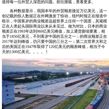
值得每一位外贸人深思的问题。前往搜狐，查看更多。
各种数据显示，我国本年的外贸顺差接近万亿美元，这一
创记载的惊人数据正在外网激发了惊动，纽约时报正在报道中
暗示，中国客岁的商业顺差远超世界上任何一个国度，其规模
正在人类起头国际商业以来从未见过。做为对比，日本的商业
顺差正在1993年达到960亿美元峰值，加上通货膨缩要素，相
当于1850亿美元，不到客岁中国的五分之一；的商业顺差正在
2017年达到峰值，仍只要中国的三分之一；第二次世界大和之
后的美国正在1947年取得了120亿美元的顺差峰值，相当于今
天的1300亿美元。。。。！