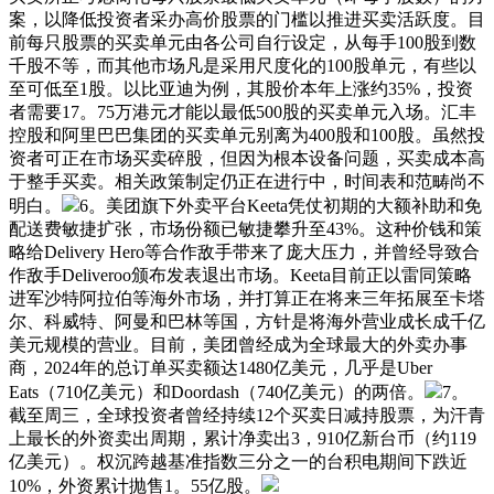
案，以降低投资者采办高价股票的门槛以推进买卖活跃度。目
前每只股票的买卖单元由各公司自行设定，从每手100股到数
千股不等，而其他市场凡是采用尺度化的100股单元，有些以
至可低至1股。以比亚迪为例，其股价本年上涨约35%，投资
者需要17。75万港元才能以最低500股的买卖单元入场。汇丰
控股和阿里巴巴集团的买卖单元别离为400股和100股。虽然投
资者可正在市场买卖碎股，但因为根本设备问题，买卖成本高
于整手买卖。相关政策制定仍正在进行中，时间表和范畴尚不
明白。
6。美团旗下外卖平台Keeta凭仗初期的大额补助和免
配送费敏捷扩张，市场份额已敏捷攀升至43%。这种价钱和策
略给Delivery Hero等合作敌手带来了庞大压力，并曾经导致合
作敌手Deliveroo颁布发表退出市场。Keeta目前正以雷同策略
进军沙特阿拉伯等海外市场，并打算正在将来三年拓展至卡塔
尔、科威特、阿曼和巴林等国，方针是将海外营业成长成千亿
美元规模的营业。目前，美团曾经成为全球最大的外卖办事
商，2024年的总订单买卖额达1480亿美元，几乎是Uber
Eats（710亿美元）和Doordash（740亿美元）的两倍。
7。
截至周三，全球投资者曾经持续12个买卖日减持股票，为汗青
上最长的外资卖出周期，累计净卖出3，910亿新台币（约119
亿美元）。权沉跨越基准指数三分之一的台积电期间下跌近
10%，外资累计抛售1。55亿股。