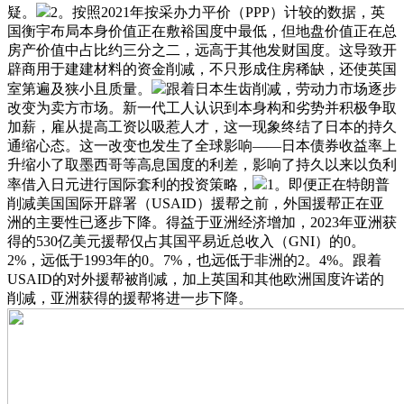
疑。
2。按照2021年按采办力平价（PPP）计较的数据，英
国衡宇布局本身价值正在敷裕国度中最低，但地盘价值正在总
房产价值中占比约三分之二，远高于其他发财国度。这导致开
辟商用于建建材料的资金削减，不只形成住房稀缺，还使英国
室第遍及狭小且质量。
跟着日本生齿削减，劳动力市场逐步
改变为卖方市场。新一代工人认识到本身构和劣势并积极争取
加薪，雇从提高工资以吸惹人才，这一现象终结了日本的持久
通缩心态。这一改变也发生了全球影响——日本债券收益率上
升缩小了取墨西哥等高息国度的利差，影响了持久以来以负利
率借入日元进行国际套利的投资策略，
1。即便正在特朗普
削减美国国际开辟署（USAID）援帮之前，外国援帮正在亚
洲的主要性已逐步下降。得益于亚洲经济增加，2023年亚洲获
得的530亿美元援帮仅占其国平易近总收入（GNI）的0。
2%，远低于1993年的0。7%，也远低于非洲的2。4%。跟着
USAID的对外援帮被削减，加上英国和其他欧洲国度许诺的
削减，亚洲获得的援帮将进一步下降。