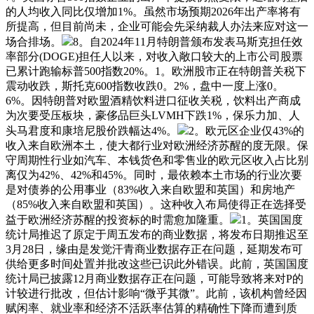
的人均收入同比仅增加1%。虽然市场预期2026年出产率将有
所提高，但目前尚未，企业可能会先采纳裁人办法来应对这一
场合排场。
8。自2024年11月特朗普颁布发表马斯克担任效
率部分(DOGE)担任人以来，对收入敞口较大的上市公司股票
已累计跑输标普500指数20%。1。欧洲股市正在特朗普关税下
震动收跌，斯托克600指数收跌0。2%，盘中一度上涨0。
6%。因特朗普对欧盟酒精饮料进口征收关税，饮料出产商成
为次要受压板块，豪侈品巨头LVMH下跌1%，保乐力加、人
头马君度和康培尼股价跌幅达4%。
2。欧元区企业仅43%的
收入来自欧洲本土，使大都行业对欧洲经济苏醒的度无限。保
守周期性行业如汽车、本钱货色和零售业的欧元区收入占比别
离仅为42%、42%和45%。同时，最依赖本土市场的行业次要
是对债券的公用事业（83%收入来自欧盟和英国）和房地产
（85%收入来自欧盟和英国）。这种收入布局使得正在选择受
益于欧洲经济苏醒的投资标的时需愈加隆重。
1。英国国度
统计局推迟了原定于周五发布的商业数据，将发布日期推迟至
3月28日，缘由是发觉汗青商业数据存正在问题，延期发布可
供给更多时间处置并批改这些已识此外错误。此前，英国国度
统计局已披露12月商业数据存正在问题，可能导致将来对P的
计较进行批改，但估计影响“微乎其微”。此前，该机构曾经因
赋闲率、就业率和经济不活跃率估算的精确性下降而遭到质