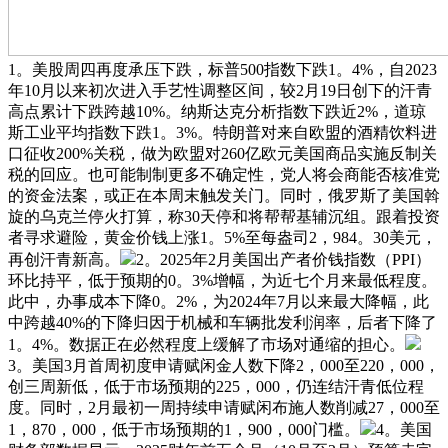
1。美股周四再度承压下跌，标普500指数下跌1。4%，自2023
年10月以来初次进入手艺性调整区间，较2月19日创下的汗青
高点累计下跌跨越10%。纳斯达克分析指数下跌近2%，道琼
斯工业平均指数下跌1。3%。特朗普对来自欧盟的酒精饮料进
口征收200%关税，做为欧盟对260亿欧元美国商品实施反制关
税的回应。也可能制制更多不确定性，党人将会商能否核准党
的资金法案，或正在本周末触发关门。同时，俄罗斯了美国斡
旋的乌克兰停火打算，称30天停和将帮帮基辅沉组。跟着投资
者寻求避险，黄金价钱上涨1。5%至每盎司2，984。30美元，
再创汗青新高。
2。2025年2月美国出产者价钱指数（PPI）
环比持平，低于预期的0。3%增幅，为近七个月来最低程度。
此中，办事成本下降0。2%，为2024年7月以来最大降幅，此
中跨越40%的下降归因于机械和车辆批发利润率，后者下降了
1。4%。数据正在必然程度上缓解了市场对通缩的担心。
3。美国3月首周初度申请赋闲金人数下降2，000至220，000，
创三周新低，低于市场预期的225，000，仍连结汗青低位程
度。同时，2月最初一周持续申请赋闲布施人数削减27，000至
1，870，000，低于市场预期的1，900，000门槛。
4。美国