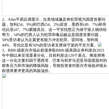
2。Atlas平易近调显示，拉美地域遍及将犯罪视为国度首要问
题，智利(54。9%)和巴西(54。2%)居首，墨西哥(49。7%)和哥
伦比亚(47。7%)紧随其后。这一平安忧愁正为保守派人物供给
帮力，54%的巴西人认为犯罪和毒品贩运是国度首要问题，
50%受访者认为左翼更有能力冲击犯罪。雷同地，智利有
44%、哥伦比亚有50%的受访者支撑保守派的平安方案。
3。BBB-级新兴市场从权债券取BBB-级美国企券利差自2023
年中期以来呈现显著分化，目前利差达120个基点。阐发师将
这一分化次要归因于墨西哥、巴拿马和罗马尼亚等国度面对的
财务压力和市场的降级风险，导致投资者对新兴市场低评级从
权债券要求更高的风险溢价。