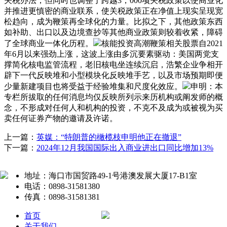
关税办法，但同时也调整了跨越3，000项关税政策以使商业化
并推进更慎密的商业联系，使关税政策正在净值上现实呈现宽
松趋向，成为鞭策再全球化的力量。比拟之下，其他政策东西
如补助、出口以及边境查抄等其他商业政策则较着收紧，障碍
了全球商业一体化历程。
核能投资高潮鞭策相关股票自2021
年6月以来强劲上涨，这波上涨由多沉要素驱动：美国两党支
撑简化核电监管流程，老旧核电坐连续沉启，浩繁企业争相开
辟下一代反映堆和小型模块化反映堆手艺，以及市场预期即便
少量新建项目也将受益于经验堆集和尺度化效应。
申明：本
专栏所拔取的任何消息均仅反映所列示来历机构或阐发师的概
念，不形成对任何人和机构的投资，不克不及成为或被视为买
卖任何证券产物的邀请及许诺。
上一篇：
英媒：“特朗普的橄榄枝申明他正在撤退”
下一篇：
2024年12月我国国际出入商业进出口同比增加13%
地址：海口市国贸路49-1号港澳发展大厦17-B1室
电话：0898-31581380
传真：0898-31581381
首页
关于我们