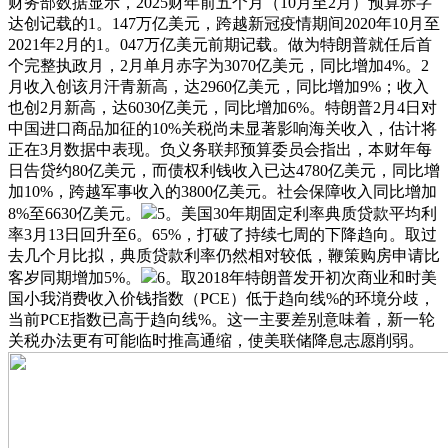
财务部数据显示，2025财年前五个月（10月至2月）预算赤字
达创记载的1。147万亿美元，跨越新冠疫情期间2020年10月至
2021年2月的1。047万亿美元前期记载。做为特朗普就任后首
个完整执政月，2月单月赤字为3070亿美元，同比增加4%。2
月收入创该月汗青新高，达2960亿美元，同比增加9%；收入
也创2月新高，达6030亿美元，同比增加6%。特朗普2月4日对
中国进口商品加征的10%关税尚未显著影响海关收入，估计将
正在3月数据中表现。负义务联邦预算委员会指出，本财年每
日告贷约80亿美元，而债权利钱收入已达4780亿美元，同比增
加10%，跨越军事收入的3800亿美元。社会保障收入同比增加
8%至6630亿美元。
5。美国30年期固定利率典质贷款平均利
率3月13日回升至6。65%，打破了持续七周的下降趋向。取过
去几个月比拟，典质贷款利率仍然相对较低，鞭策购房申请比
客岁同期增加5%。
6。取2018年特朗普发开初次商业和时美
国小我消费收入价钱指数（PCE）低于趋向线%的环境分歧，
当前PCE指数已高于趋向线%。这一主要差别意味着，新一轮
关税办法更有可能临时推高通缩，使美联储降息志愿削弱。