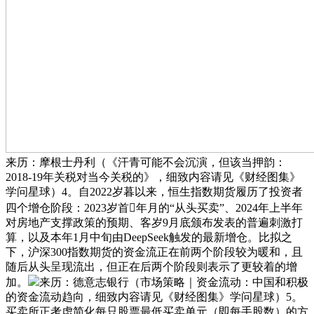
来历：摩根士丹利（《汗青可能不会沉演，但该当押韵：
2018-19年关税对当今关税的》，细致内容请见《财经图集》
学问星球）4。自2022岁暮以来，恒生指数期货履历了投资者
四个增仓阶段：2023岁首年月的“从头买卖”、2024年上半年
对房地产支撑政策的预期、客岁9月底颁布发表的普遍刺激打
算，以及本年1月中旬由DeepSeek触发的最新增仓。比拟之
下，沪深300指数期货的资金流正在前两个阶段较为暖和，且
随后从头呈现流出，但正在后两个阶段则表示了更较着的增
加。
来历：德意志银行（市场策略｜资金流动：中国和积极
的资金流动趋向，细致内容请见《财经图集》学问星球）5。
买卖所正考虑简化每只股票最低买卖单元（即每手股数）的方