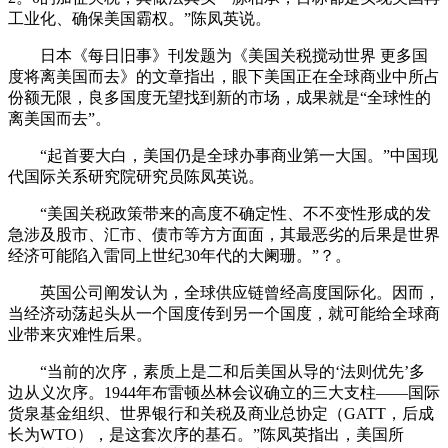
工业化、确保美国霸权。”陈凤英说。
日本《每日旧事》刊发题为《美国关税搅动世界 更多国
度将离美国而去》的文章指出，眼下美国正在全球商业中所占
份额无限，良多国度无望找到新的市场，成果就是“全球性的
离美国而去”。
“起首要大白，美国仍是全球办事商业第一大国。”中国现
代国际关系研究院研究员陈凤英说。
“美国关税政策带来的高度不确定性、不不变性形成的发
急涉及股市、汇市、债市等方方面面，其最恶劣的后果是世界
经济可能陷入雷同上世纪30年代的大阑珊。”？。
英国公司阐发认为，全球供应链曾经高度国际化。因而，
当经济动荡起头从一个国度传到另一个国度，就可能给全球商
业带来灾难性后果。
“当前的次序，素质上是二和后美国从导的‘法则优先’多
边从义次序。1944年布雷顿丛林会议确立的三大支柱——国际
货泉基金组织、世界银行和关税及商业总协定（GATT，后成
长为WTO），是这套次序的基石。”陈凤英指出，美国所