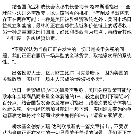
结合国商业和成长会议秘书长蕾韦卡·格林斯潘指出：“全
球商业法则必需改变，以适该当今的挑和。”有阐发指出将来
存正在两种可能：一种是美国被界经贸系统之外，美国市场日
益孤立和萎缩，最终将正在全球供应链和价值链上的话语权；
另一种是美国取部门国度，好比和墨西哥为焦点，再结合其他
一些国度，告竣经贸协定。
“不要误认为当前正正在发生的一切只是关于关税的问
题。我们正正在履历一场典型的全球货泉、取地缘次序的系统
性。”。
出名投资人士、亿万财主比尔·阿克曼暗示，因为美国的
关税政策，美国正一场本人形成的“经济核冬天”。
近日，世贸组织(WTO)颁发声明称，美国关税政策可能导
致本年全球商品商业量全体萎缩约1%，较之前预测下调近4个
百分点。结合国贸发会议发布声明指出，跟着次要经济体将征
收新关税，全球经济增加可能进一步下滑。美国肆意妄为的单
边霸凌之举将对全球商业发生如何的冲击？请看专家解读。
桥水基金创始人瑞·达利欧最新的一篇文章指出，不要误
认为当前正正在发生的一切只是关于关税的问题。我们正正在