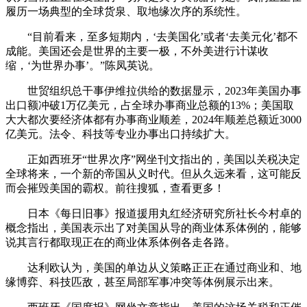
履历一场典型的全球货泉、取地缘次序的系统性。
“目前看来，至多短期内，‘去美国化’或者‘去美元化’都不
成能。美国还会是世界的主要一极，不外美进行计谋收
缩，‘为世界办事’。”陈凤英说。
世贸组织总干事伊维拉供给的数据显示，2023年美国办事
出口额冲破1万亿美元，占全球办事商业总额的13%；美国取
大大都次要经济体都有办事商业顺差，2024年顺差总额近3000
亿美元。法令、科技等专业办事出口持续扩大。
正如西班牙“世界次序”网坐刊文指出的，美国以关税决定
全球将来，一个新的帝国从义时代。但从久远来看，这可能反
而会摧毁美国的霸权。前往搜狐，查看更多！
日本《每日旧事》报道援用丸红经济研究所社长今村卓的
概念指出，美国表示出了对美国从导的商业体系体例的，能够
说其言行都取现正在的商业体系体例各走各路。
达利欧认为，美国的单边从义策略正正在通过商业和、地
缘博弈、科技匹敌，甚至局部军事冲突等体例展示出来。