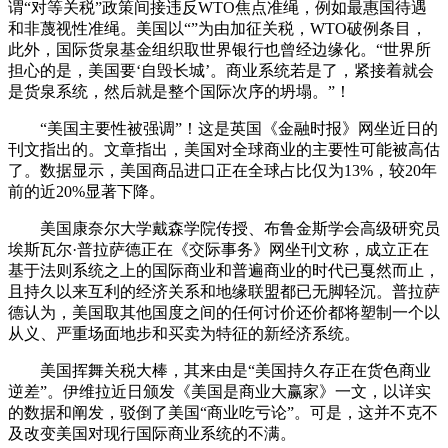
谓“对等关税”政策间接违反WTO焦点准绳，例如最惠国待遇
和非蔑视性准绳。美国以“”为由加征关税，WTO破例条目，
此外，国际货泉基金组织取世界银行也曾经边缘化。“世界所
担心的是，美国要‘自毁长城’。商业系统若是了，紧接着就会
是货泉系统，然后就是整个国际次序的坍塌。”！
“美国主要性被强调”！这是英国《金融时报》网坐近日的
刊文指出的。文章指出，美国对全球商业的主要性可能被高估
了。数据显示，美国商品进口正在全球占比仅为13%，较20年
前的近20%显著下降。
美国康奈尔大学戴森学院传授、布鲁金斯学会高级研究员
埃斯瓦尔·普拉萨德正在《交际事务》网坐刊文称，成立正在
基于法则系统之上的国际商业和普遍商业的时代已戛然而止，
且持久以来互利的经济关系和地缘联盟都已无脚轻沉。普拉萨
德认为，美国取其他国度之间的任何讨价还价都将塑制一个以
从义、严重场面地步和买卖为特征的新经济系统。
美国挥舞关税大棒，其来由是“美国持久存正在货色商业
逆差”。伊维拉近日颁发《美国是商业大赢家》一文，以详实
的数据和阐发，驳倒了美国“商业吃亏论”。可是，这并不克不
及改变美国对现行国际商业系统的不满。