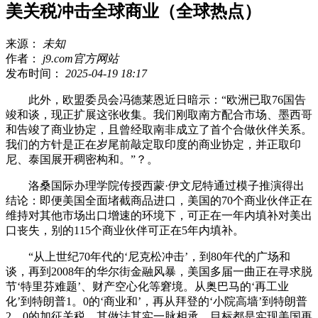
美关税冲击全球商业（全球热点）
来源：
未知
作者：
j9.com官方网站
发布时间：
2025-04-19 18:17
此外，欧盟委员会冯德莱恩近日暗示：“欧洲已取76国告
竣和谈，现正扩展这张收集。我们刚取南方配合市场、墨西哥
和告竣了商业协定，且曾经取南非成立了首个合做伙伴关系。
我们的方针是正在岁尾前敲定取印度的商业协定，并正取印
尼、泰国展开稠密构和。”？。
洛桑国际办理学院传授西蒙·伊文尼特通过模子推演得出
结论：即便美国全面堵截商品进口，美国的70个商业伙伴正在
维持对其他市场出口增速的环境下，可正在一年内填补对美出
口丧失，别的115个商业伙伴可正在5年内填补。
“从上世纪70年代的‘尼克松冲击’，到80年代的广场和
谈，再到2008年的华尔街金融风暴，美国多届一曲正在寻求脱
节‘特里芬难题’、财产空心化等窘境。从奥巴马的‘再工业
化’到特朗普1。0的‘商业和’，再从拜登的‘小院高墙’到特朗普
2。0的加征关税，其做法其实一脉相承，目标都是实现美国再