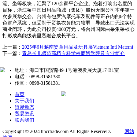
流、坐等板块，汇聚了120余家平台企业。抱着打响出名度的
目标，浙江桥中国日用品商城（集团）股份无限公司本年第一
次参展华交会。台州有包罗汽摩托车及配件等正在内的6个特
色财产系统，但受制于贸换衣务能力较弱，导致出口无法实现
商业闭环，为此公司投资4000万元，将台州国际曲采集采核心
打形成高能级表里贸融合成长平台。
上一篇：
2025年6月越南婴童用品及玩具展Vietnam Intl Materni
下一篇：
青岛长儿师范高档专科学校商贸学院及专业简介
地址：海口市国贸路49-1号港澳发展大厦17-B1室
电话：0898-31581380
传真：0898-31581381
首页
关于我们
贸易动态
贸易资讯
联系我们
CopyRight © 2024 hncrtrade.com All Rights ReserveD.
网站