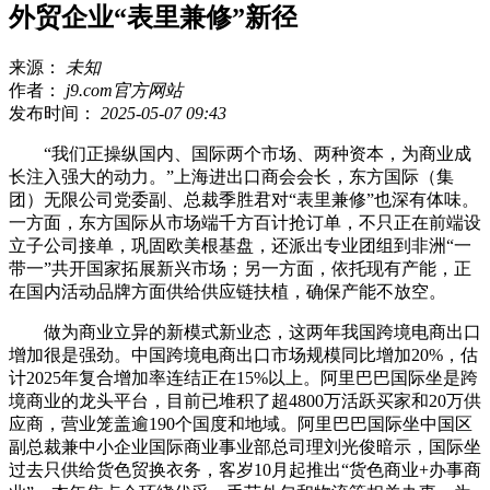
外贸企业“表里兼修”新径
来源：
未知
作者：
j9.com官方网站
发布时间：
2025-05-07 09:43
“我们正操纵国内、国际两个市场、两种资本，为商业成
长注入强大的动力。”上海进出口商会会长，东方国际（集
团）无限公司党委副、总裁季胜君对“表里兼修”也深有体味。
一方面，东方国际从市场端千方百计抢订单，不只正在前端设
立子公司接单，巩固欧美根基盘，还派出专业团组到非洲“一
带一”共开国家拓展新兴市场；另一方面，依托现有产能，正
在国内活动品牌方面供给供应链扶植，确保产能不放空。
做为商业立异的新模式新业态，这两年我国跨境电商出口
增加很是强劲。中国跨境电商出口市场规模同比增加20%，估
计2025年复合增加率连结正在15%以上。阿里巴巴国际坐是跨
境商业的龙头平台，目前已堆积了超4800万活跃买家和20万供
应商，营业笼盖逾190个国度和地域。阿里巴巴国际坐中国区
副总裁兼中小企业国际商业事业部总司理刘光俊暗示，国际坐
过去只供给货色贸换衣务，客岁10月起推出“货色商业+办事商