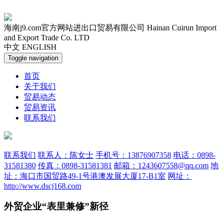
海南j9.com官方网站进出口贸易有限公司
Hainan Cuirun Import
and Export Trade Co. LTD
中文
ENGLISH
Toggle navigation
首页
关于我们
贸易动态
贸易资讯
联系我们
联系我们
联系人：陈女士
手机号：13876907358
电话：0898-
31581380
传真：0898-31581381
邮箱：1243607558@qq.com
地
址：海口市国贸路49-1号港澳发展大厦17-B1室
网址：
http://www.dscj168.com
外贸企业“表里兼修”新径