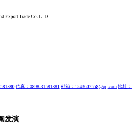
and Export Trade Co. LTD
581380
传真：0898-31581381
邮箱：1243607558@qq.com
地址：
阐发演