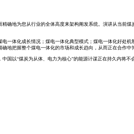
精确地为您从行业的全体高度来架构阐发系统。演讲从当前煤炭
电一体化成长情况；煤电一体化典型模式；煤电一体化好处机制
精确地把握整个煤电一体化的市场和成长趋向，从而正在合作中
国以“煤炭为从体、电力为核心”的能源计谋正在持久内将不