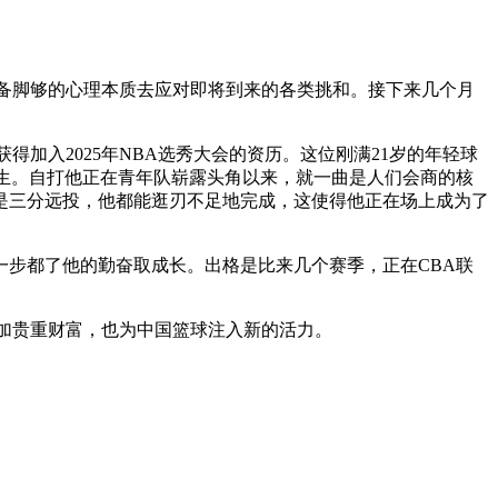
备脚够的心理本质去应对即将到来的各类挑和。接下来几个月
入2025年NBA选秀大会的资历。这位刚满21岁的年轻球
生。自打他正在青年队崭露头角以来，就一曲是人们会商的核
是三分远投，他都能逛刃不足地完成，这使得他正在场上成为了
步都了他的勤奋取成长。出格是比来几个赛季，正在CBA联
加贵重财富，也为中国篮球注入新的活力。