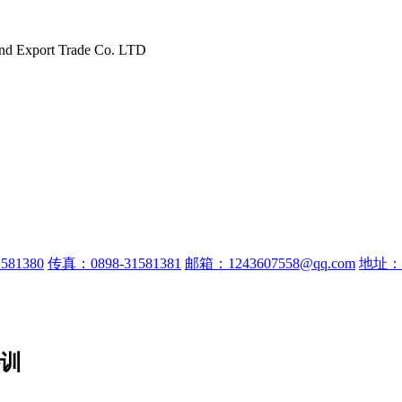
and Export Trade Co. LTD
581380
传真：0898-31581381
邮箱：1243607558@qq.com
地址：
特训