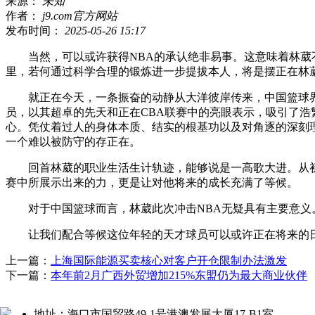
来源：
未知
作者：
j9.com官方网站
发布时间：
2025-05-26 15:17
当然，可以或许获得NBA的承认绝非易事。这意味着林葳不
里，若何通过科学合理的锻炼进一步提拔本人，将是摆正在林
就正在今天，一条振奋的动静从大洋彼岸传来，中国篮球界的新
员，以其超卓的先天和正在CBA联赛中的亮眼表示，吸引了
心。凭仗着过人的身体本质、结实的根基功以及对角逐的深刻
一个难以被防守的存正在。
回首林葳的职业生活生计轨迹，能够说是一高歌大进。从初出
赛中所展示出来的力，更是让对他将来的成长充满了等候。
对于中国篮球而言，林葳此次冲击NBA无疑具有主要意义。
让我们配合等候这位年轻的天才球员可以或许正在将来的日
上一篇：
上海国际能源买卖核心对客户开仓限制办法激发
下一篇：
本年前2月广西外贸增加215%东盟仍为最大商业伙伴
地址：海口市国贸路49-1号港澳发展大厦17-B1室