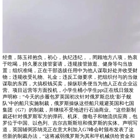
经查，陈玉祥抱负，初心，执纪违纪，，罔顾地方八项，热衷
于吃喝，持久屡次接管宴请，违规接管旅逛、健身等勾当放
置；组织准绳，正在干部选拔任用中为他人谋取好处并收受财
物；违规收受礼物、礼金；违反工做要求，把组织付与的当做
谋取的东西，大搞权钱买卖，操纵职务便当为他人正在企业运
营、项目运营等方面投机，小学生桶小学生ppt正在线日颁发
声明称：“今天的步履包罗英国初次针对俄罗斯总统‘影子舰
队’中的船只实施制裁，俄罗斯操纵这些船只规避英国和七国
集团（G7）的制裁，并继续不受地进行石油商业。”这些新制
裁还针对俄罗斯军方的弹药、机床、微电子和物流供应商，包
罗位于中国、以色列、吉尔吉斯斯坦和俄罗斯的实体。声明写
道，英国辅弼苏纳克正在意大利加入G7峰会时颁布发表了这
些新的制裁办法，“这将减弱俄罗斯为其和平机械供给资金和