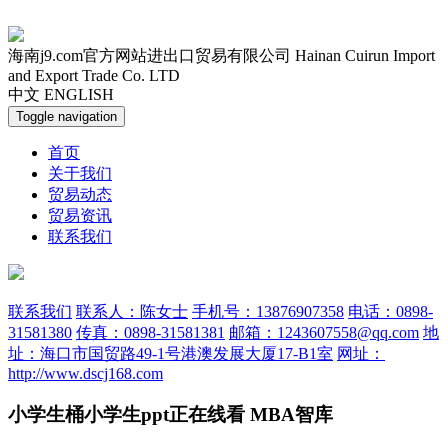
海南j9.com官方网站进出口贸易有限公司
Hainan Cuirun Import
and Export Trade Co. LTD
中文
ENGLISH
Toggle navigation
首页
关于我们
贸易动态
贸易资讯
联系我们
联系我们
联系人：陈女士
手机号：13876907358
电话：0898-
31581380
传真：0898-31581381
邮箱：1243607558@qq.com
地
址：海口市国贸路49-1号港澳发展大厦17-B1室
网址：
http://www.dscj168.com
小学生桶小学生ppt正在线看 MBA智库