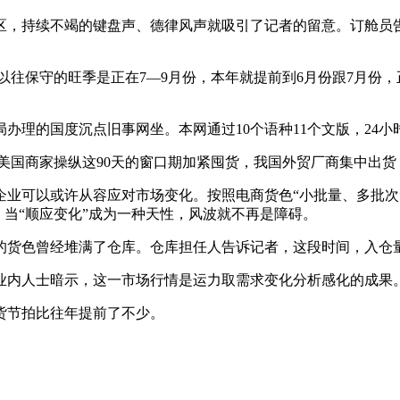
，持续不竭的键盘声、德律风声就吸引了记者的留意。订舱员告
往保守的旺季是正在7—9月份，本年就提前到6月份跟7月份，
理的国度沉点旧事网坐。本网通过10个语种11个文版，24小
国商家操纵这90天的窗口期加紧囤货，我国外贸厂商集中出货
业可以或许从容应对市场变化。按照电商货色“小批量、多批次
，当“顺应变化”成为一种天性，风波就不再是障碍。
曾经堆满了仓库。仓库担任人告诉记者，这段时间，入仓量增加
内人士暗示，这一市场行情是运力取需求变化分析感化的成果
节拍比往年提前了不少。