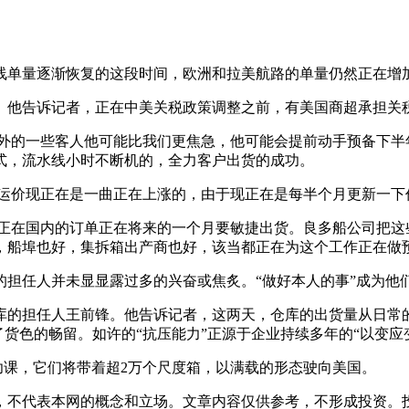
单量逐渐恢复的这段时间，欧洲和拉美航路的单量仍然正在增
他告诉记者，正在中美关税政策调整之前，有美国商超承担关
的一些客人他可能比我们更焦急，他可能会提前动手预备下半
式，流水线小时不断机的，全力客户出货的成功。
运价现正在是一曲正在上涨的，由于现正在是每半个月更新一下
在国内的订单正在将来的一个月要敏捷出货。良多船公司把这
，船埠也好，集拆箱出产商也好，该当都正在为这个工作正在做
任人并未显显露过多的兴奋或焦炙。“做好本人的事”成为他
担任人王前锋。他告诉记者，这两天，仓库的出货量从日常的40
货色的畅留。如许的“抗压能力”正源于企业持续多年的“以变应
课，它们将带着超2万个尺度箱，以满载的形态驶向美国。
不代表本网的概念和立场。文章内容仅供参考，不形成投资。