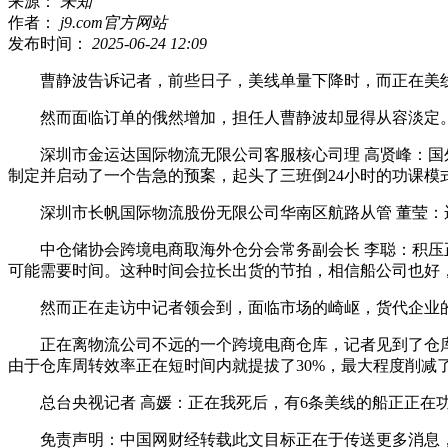
来源：
未知
作者：
j9.com官方网站
发布时间：
2025-06-24 12:09
曹静波告诉记者，前些日子，美线单量下降时，而正在美线
然而面临订单的俄然增加，担任人曹静波却显得从容淡定。
深圳市金运达国际物流无限公司客服核心司理 高贤峰：国外
制定并启动了一个告急的预案，起头了三班倒24小时的功课模
深圳市长帆国际物流股份无限公司华南区航路从管 董莹：
中仓储协会跨境电商取海外仓分会常务副会长 李聪：积压正
可能需要时间。这种时间会拉长出货的节拍，相信船公司也好
然而正在走访中记者领会到，面临市场的崎岖，货代企业的担
正在离物流公司不远的一个跨境电商仓库，记者见到了仓库的
由于仓库周转效率正在短时间内就提拔了30%，最大程度削减了
总台央视记者 高媛：正在我死后，有6条美线的船正正在功
免责声明：中国网财经转载此文目标正在于传送更多消息，