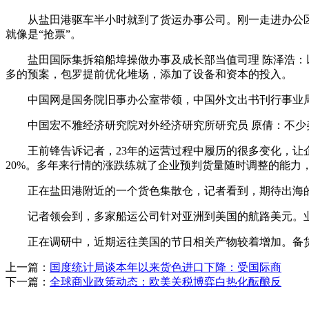
从盐田港驱车半小时就到了货运办事公司。刚一走进办公区
就像是“抢票”。
盐田国际集拆箱船埠操做办事及成长部当值司理 陈泽浩：以
多的预案，包罗提前优化堆场，添加了设备和资本的投入。
中国网是国务院旧事办公室带领，中国外文出书刊行事业局办
中国宏不雅经济研究院对外经济研究所研究员 原倩：不少美
王前锋告诉记者，23年的运营过程中履历的很多变化，让企
20%。多年来行情的涨跌练就了企业预判货量随时调整的能力
正在盐田港附近的一个货色集散仓，记者看到，期待出海的货色
记者领会到，多家船运公司针对亚洲到美国的航路美元。业
正在调研中，近期运往美国的节日相关产物较着增加。备货
上一篇：
国度统计局谈本年以来货色进口下降：受国际商
下一篇：
全球商业政策动态：欧美关税博弈白热化酝酿反