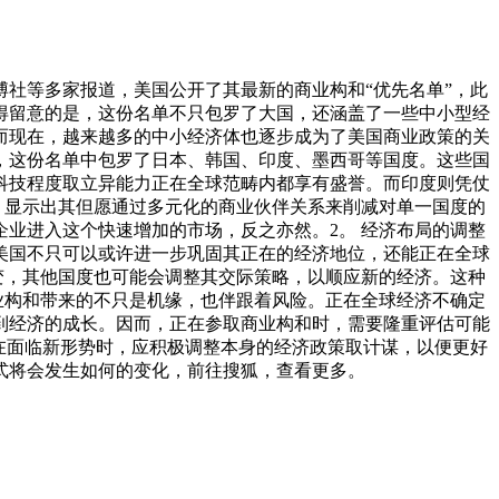
博社等多家报道，美国公开了其最新的商业构和“优先名单”，此
得留意的是，这份名单不只包罗了大国，还涵盖了一些中小型经
而现在，越来越多的中小经济体也逐步成为了美国商业政策的关
，这份名单中包罗了日本、韩国、印度、墨西哥等国度。这些国
科技程度取立异能力正在全球范畴内都享有盛誉。而印度则凭仗
，显示出其但愿通过多元化的商业伙伴关系来削减对单一国度的
业进入这个快速增加的市场，反之亦然。2。 经济布局的调整
美国不只可以或许进一步巩固其正在的经济地位，还能正在全球
变，其他国度也可能会调整其交际策略，以顺应新的经济。这种
业构和带来的不只是机缘，也伴跟着风险。正在全球经济不确定
到经济的成长。因而，正在参取商业构和时，需要隆重评估可能
在面临新形势时，应积极调整本身的经济政策取计谋，以便更好
式将会发生如何的变化，前往搜狐，查看更多。