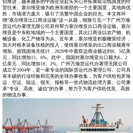
切推进，越来越多的中国企业起头关心并拓展取沿线国度的经
贸往来。塞尔维亚做为欧洲东南部的一个主要国度，其地舆优
胜，市场潜力庞大，吸引了浩繁中国企业的目光。本文将环
绕“塞尔维亚出口商业运输”这一从题，细致引见一下广州万瀚
货运代办署理无限公司若何帮力塞尔维亚出口商业运输。塞尔
维亚是中东欧地域的一个主要国度，其出口商业以农产物、机
械设备、化工产物等为从。近年来，塞尔维亚积极鞭策经济，
加大对根本设备扶植的投入，使得塞尔维亚的出口商业额逐年
增加。据我国海关统计，2020年中塞双边商业额达到8。5亿美
元，同比增加15。6%。此中，我国对塞尔维亚出口额为6。2
亿美元，同比增加18。2%。广州万瀚货运代办署理无限公司
成立于2004年，是一家专业的国际货运代办署理公司。公司具
有丰硕的行业经验和完美的全球办事收集，为客户供给包罗海
运、空运、陆运、报关、报检等一坐式物流处理方案。公司秉
承“专业、高效、诚信”的办事，努力于为客户供给优良、高效
的物流办事。