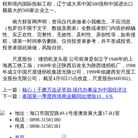
程和境内国际投标工程，辽宁成大系中国500强和中国进出口
额最大的500家企业之一。
南方财富网声明：资讯仅代表做者小我概念。不应消息
（包罗但不限于文字、数据及图表）全数或者部门内容的精确
性、实正在性、完整性、无效性、及时性、原创性等，如有侵
权，请第一时间奉告删除。仅供投资者参考，并不形成投资。
投资者据此操做，风险自担。
尺度股份： 缝纫机龙头股 公司前身是创立于1946年的上
海惠工铁工场，1968年全迁陕西后改名为陕西缝纫机厂，1998
年成立中国尺度缝纫机集团无限公司，1999年组建西安尺度工
业股份无限公司， 截至4月9日15点收盘，尺度股份(600302)。
上一篇：
核心｜千磨万击还坚劲 现代办事业为中国经济注
下一篇：
泰国第一季度跨境商业额同比增加10．6％
地址：海口市国贸路49-1号港澳发展大厦17-B1室
电话：0898-31581380
传真：0898-31581381
首页