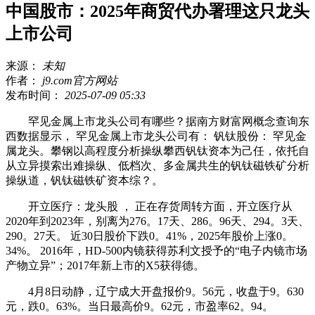
中国股市：2025年商贸代办署理这只龙头
上市公司
来源：
未知
作者：
j9.com官方网站
发布时间：
2025-07-09 05:33
罕见金属上市龙头公司有哪些？据南方财富网概念查询东
西数据显示， 罕见金属上市龙头公司有： 钒钛股份： 罕见金
属龙头。攀钢以高程度分析操纵攀西钒钛资本为己任，依托自
从立异摸索出难操纵、低档次、多金属共生的钒钛磁铁矿分析
操纵道，钒钛磁铁矿资本综？。
开立医疗：龙头股 ， 正在存货周转方面，开立医疗从
2020年到2023年，别离为276。17天、286。96天、294。3天、
290。27天。 近30日股价下跌0。41%，2025年股价上涨0。
34%。 2016年，HD-500内镜获得苏利文授予的“电子内镜市场
产物立异”；2017年新上市的X5获得德。
4月8日动静，辽宁成大开盘报价9。56元，收盘于9。630
元，跌0。63%。当日最高价9。62元，市盈率62。94。