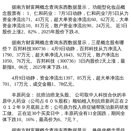
据南方财富网概念查询东西数据显示， 功能型化妆品概
念股票有： 1、仁和药业： 7月5日动静，仁和药业7月5日从力
资金净流出71。43万元，超大单资金净流出60。62万元，大单
资金净流出10。81万元，散户资金净流出90。24万元。 近3日
股价上涨2。82%，2025年股价下跌-8。
据南方财富网概念查询东西数据显示，三星概念股有哪
些？ 百邦科技300736： 4月9日动静，百邦科技从力净流入
1790。37万元，超大单净流入1843。92万元，散户净流出
1050。76万元。 百邦科技（300736）3日内股价2天上涨，最
新报8。06元，2025年来下跌-18。
4月9日动静，资金净流出1397。85万元，超大单净流出
701。17万元，成交金额1。78亿元。
丰原药业： 抗癌治癌龙头股。 公司取中人科技合伙的丰
原中人药业（公司占６０％股权）顺铂植入剂抗癌新药正在２
０１２年９月底前上市；公司鼎力投入癌症辅帮医治新药研发
工做。 正在近30个买卖日中，丰原药业有11全国跌，期间全
体下跌10。16%，最高价为6。7元？。
据南方财富网概念查询东西数据显示， 换电坐概念受益