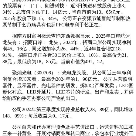
的股票有： （1）、朗进科技： 近3日朗进科技股价上涨8。
34%，总市值下跌了1。14亿元，当前市值为13。65亿元。
2025年股价下跌-15。34%。 公司正在变频节能智能节制和热
泵节制手艺范畴具有包罗PFC电专利手艺正在。
据南方财富网概念查询东西数据显示， 2025年口岸航运
龙头有： 招商口岸： 龙头，2024年，招商口岸公司实现净利
润45。16亿，同比增加率为26。44%，近4年复合增加18。
91％。 招商口岸正在近30日股价上涨3。16%，最高价为21。
88元，最低价为18。85元。当前市值为491。52。
聚灿光电（300708）： 光电龙头股。 从公司近三年净利
润复合增加来看，最高为2024年的1。96亿元。 公司从营照明
器件、显示器件、光电器件的研发、拆卸出产和发卖，LED图
形化衬底、LED外延片、LED芯片的研发、出产和发卖，并供
给响应的手艺办事公司产物的出口。
公司2024年第三季度实现停业总收入28。89亿，同比增加
148。09%；每股收益为0。17元。
公司自营和代办署理货色及手艺进出口，运营进料加工和
三来一补营业，开展对销商业和转口商业，承包本行业境外工