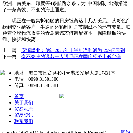
欧洲、南美东、印度等4条航路余条，为“中国制制”出海搭建
了一条高效、不变的海上通道。
现正在一艘集拆箱船的日房钱高达十几万美元。从货色产
线到交付给客户，半途的运输时间是节制成本的环节变量。联
通着全球物流收集的青岛港该若何调配资本，保障船舶的快
靠、快拆和快离？
上一篇：
安源煤业：估计2025年上半年净利润为-259亿元到
下一篇：
毫不夸张的说若一人没毛正在国度经济上必定会
地址：海口市国贸路49-1号港澳发展大厦17-B1室
电话：0898-31581380
传真：0898-31581381
首页
关于我们
贸易动态
贸易资讯
联系我们
CopyRight © 2024 hncrtrade.com All Rights ReserveD.
网站