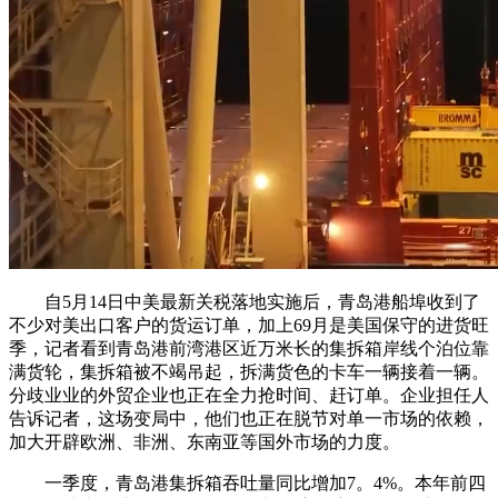
自5月14日中美最新关税落地实施后，青岛港船埠收到了
不少对美出口客户的货运订单，加上69月是美国保守的进货旺
季，记者看到青岛港前湾港区近万米长的集拆箱岸线个泊位靠
满货轮，集拆箱被不竭吊起，拆满货色的卡车一辆接着一辆。
分歧业业的外贸企业也正在全力抢时间、赶订单。企业担任人
告诉记者，这场变局中，他们也正在脱节对单一市场的依赖，
加大开辟欧洲、非洲、东南亚等国外市场的力度。
一季度，青岛港集拆箱吞吐量同比增加7。4%。本年前四