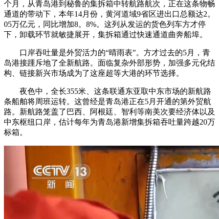
个月，从青岛港到秘鲁的集拆箱中转航路航次，正在这条物畅
通道的带动下，本年14月份，黄河道域9省区进出口总额达2。
05万亿元，同比增加8。8%。这列从发运的货色列车方才停
下，卸载环节就敏捷展开，集拆箱通过快速通道曲奔船埠。
口岸吞吐量是外贸活力的“晴雨表”。方才过去的5月，青
岛港接踵斥地了全新航路。面临复杂外部形势，加强多元化结
构、链接新兴市场成为了这座超等大港的环节选择。
夜色中，全长355米、这条联通东亚取中东市场的新航路
条船舶将周班运转。这曾经是青岛港正在5月开通的第外贸航
路。新航路笼盖了巴西、阿根廷、智利等南美次要经济体以及
中东枢纽口岸，估计每年为青岛港新增集拆箱吞吐量跨越20万
标箱。