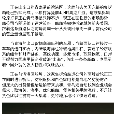
正在山东口岸青岛港前湾港区，这艘前去美国东部的集拆
箱轮已拆卸完成，比原打算提前4小时离港启航。这艘集拆箱
轮原打算正在青岛港是只卸不拆，现正在面临新的市场形势，
船公司当即调整了运营策略，船舶将敏捷拆箱继续前去美国。
跟着这条航路从之前每两周一班从头调回每周一班，货代公司
的营业量也呈现了暴增。
当青海的出口货物塞满班列的车厢，当陕西从口岸接过一
车车的进口矿石，内陆取海洋也冲破地舆围栏、贯通了经济联
系的纽带和财产链条。高效功课、多元市场、聪慧物流，口岸
不竭帮力国表里贸企业破浪“出海”，闯出一条条新商，也展示
着中国外贸的强大韧性和兴旺活力。
正在前湾港区船埠，这家集拆箱航运公司的两艘货轮正正
在同时进行拆卸。纺织服拆和白色家电都是当地的劣势财产，
但庞大的出货量也给运输带来挑和。青岛港自动找到企业领会
需求，取海关、海事、优化船舶、货色相关手续流程，不只让
货色比以往提前一天集港，更特地斥地出了快速通道。