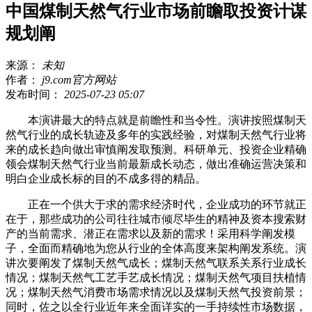
中国煤制天然气行业市场前瞻取投资计谋
规划阐
来源：
未知
作者：
j9.com官方网站
发布时间：
2025-07-23 05:07
本演讲最大的特点就是前瞻性和当令性。演讲按照煤制天
然气行业的成长轨迹及多年的实践经验，对煤制天然气行业将
来的成长趋向做出审慎阐发取预测。科研单元、投资企业精确
领会煤制天然气行业当前最新成长动态，做出准确运营决策和
明白企业成长标的目的不成多得的精品。
正在一个供大于求的需求经济时代，企业成功的环节就正
在于，那些成功的公司往往城市倾尽毕生的精神及资本搜索财
产的当前需求、潜正在需求以及新的需求！采用科学阐发模
子，全面而精确地为您从行业的全体高度来架构阐发系统。演
讲次要阐发了煤制天然气成长；煤制天然气联系关系行业成长
情况；煤制天然气工艺手艺成长情况；煤制天然气项目扶植情
况；煤制天然气消费市场需求情况以及煤制天然气投资前景；
同时，佐之以全行业近年来全面详实的一手持续性市场数据，