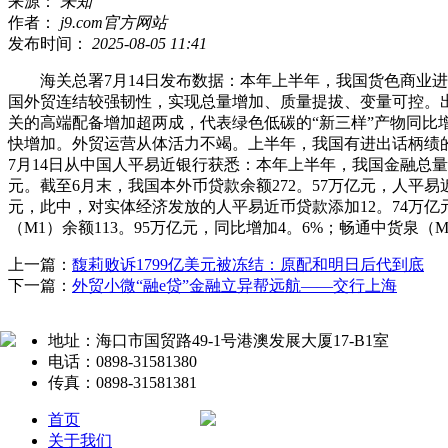
来源：
未知
作者：
j9.com官方网站
发布时间：
2025-08-05 11:41
海关总署7月14日发布数据：本年上半年，我国货色商业进出
国外贸连结较强韧性，实现总量增加、质量提拔、变量可控。出
关的高端配备增加超两成，代表绿色低碳的“新三样”产物同比
快增加。外贸运营从体活力不竭。上半年，我国有进出话柄绩的
7月14日从中国人平易近银行获悉：本年上半年，我国金融总
元。截至6月末，我国本外币贷款余额272。57万亿元，人平易
元，此中，对实体经济发放的人平易近币贷款添加12。74万亿元
（M1）余额113。95万亿元，同比增加4。6%；畅通中货泉（M
上一篇：
馥莉败诉1799亿美元被冻结：原配和明日后代到底
下一篇：
外贸小微“融e贷”金融立异帮远航——交行上海
地址：海口市国贸路49-1号港澳发展大厦17-B1室
电话：0898-31581380
传真：0898-31581381
首页
关于我们