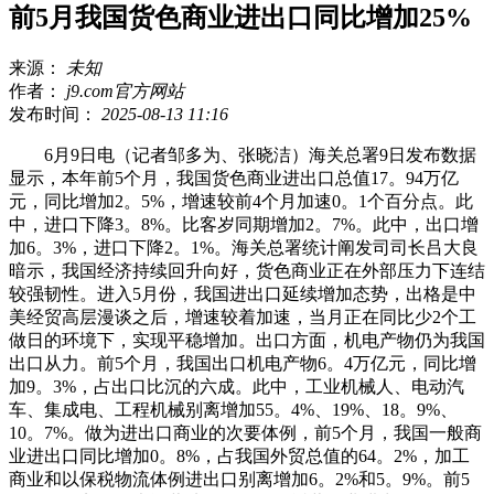
前5月我国货色商业进出口同比增加25%
来源：
未知
作者：
j9.com官方网站
发布时间：
2025-08-13 11:16
6月9日电（记者邹多为、张晓洁）海关总署9日发布数据
显示，本年前5个月，我国货色商业进出口总值17。94万亿
元，同比增加2。5%，增速较前4个月加速0。1个百分点。此
中，进口下降3。8%。比客岁同期增加2。7%。此中，出口增
加6。3%，进口下降2。1%。海关总署统计阐发司司长吕大良
暗示，我国经济持续回升向好，货色商业正在外部压力下连结
较强韧性。进入5月份，我国进出口延续增加态势，出格是中
美经贸高层漫谈之后，增速较着加速，当月正在同比少2个工
做日的环境下，实现平稳增加。出口方面，机电产物仍为我国
出口从力。前5个月，我国出口机电产物6。4万亿元，同比增
加9。3%，占出口比沉的六成。此中，工业机械人、电动汽
车、集成电、工程机械别离增加55。4%、19%、18。9%、
10。7%。做为进出口商业的次要体例，前5个月，我国一般商
业进出口同比增加0。8%，占我国外贸总值的64。2%，加工
商业和以保税物流体例进出口别离增加6。2%和5。9%。前5