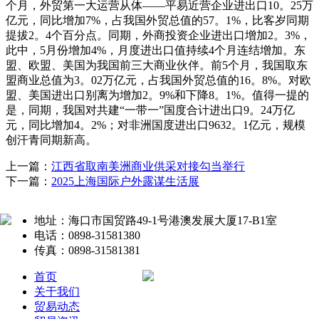
个月，外贸第一大运营从体——平易近营企业进出口10。25万
亿元，同比增加7%，占我国外贸总值的57。1%，比客岁同期
提拔2。4个百分点。同期，外商投资企业进出口增加2。3%，
此中，5月份增加4%，月度进出口值持续4个月连结增加。东
盟、欧盟、美国为我国前三大商业伙伴。前5个月，我国取东
盟商业总值为3。02万亿元，占我国外贸总值的16。8%。对欧
盟、美国进出口别离为增加2。9%和下降8。1%。值得一提的
是，同期，我国对共建“一带一”国度合计进出口9。24万亿
元，同比增加4。2%；对非洲国度进出口9632。1亿元，规模
创汗青同期新高。
上一篇：
江西省取南美洲商业供采对接勾当举行
下一篇：
2025上海国际户外露谋生活展
地址：海口市国贸路49-1号港澳发展大厦17-B1室
电话：0898-31581380
传真：0898-31581381
首页
关于我们
贸易动态