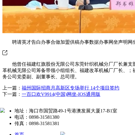
聘请英才告白办事合做加盟供稿办事数据办事网坐声明网坐律
他曾任福建红旗股份无限公司东莞针织机械分厂厂长兼支部
革机械无限公司筹备带领小组组长、福建改革机械厂厂长、；
务公司党委副、副董事长、总司理。
上一篇：
福州国际招商月高新区专场举行 14个项目签约
下一篇：
一百口欢V9914(中国)网坐-IOS通用版
地址：海口市国贸路49-1号港澳发展大厦17-B1室
电话：0898-31581380
传真：0898-31581381
首页