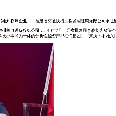
雄到权属企业——福建省交通扶植工程监理征询无限公司承担监
福州机电设备投标公司，2010年7月，经省批复同意改制为省
科技办事等为一体的分析性轻资产型征询集团。（来历：不雅八