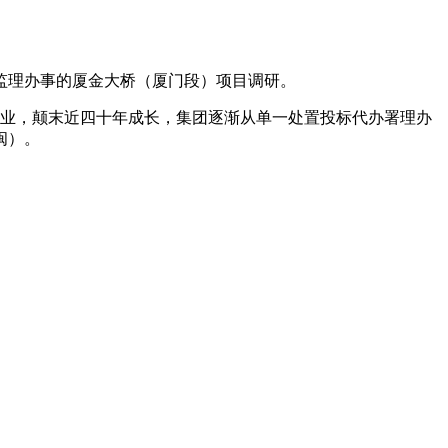
理办事的厦金大桥（厦门段）项目调研。
管企业，颠末近四十年成长，集团逐渐从单一处置投标代办署理办
闽）。