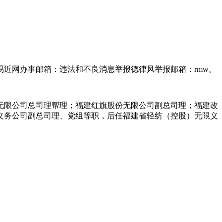
近网办事邮箱：违法和不良消息举报德律风举报邮箱：rmw。
限公司总司理帮理；福建红旗股份无限公司副总司理；福建改
义务公司副总司理、党组等职，后任福建省轻纺（控股）无限义