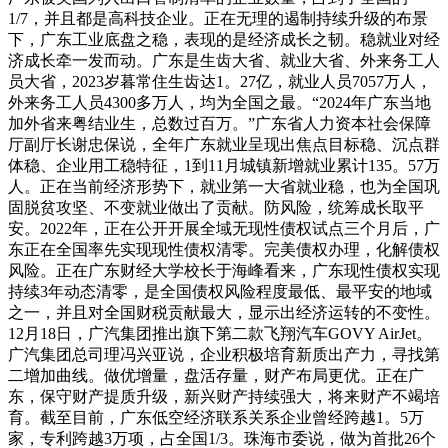
1/7，并且都是高科技企业。正在无理的遏制持续升级的布景
下，广东工业底盘之稳，表现的是经济成长之韧。稳就业对经
济成长牵一发而动。广东是生齿大省、就业大省、外来务工人
员大省，2023岁暮常住生齿达1。27亿，就业人员7057万人，
外来务工人员4300多万人，均为全国之最。“2024年广东当地
加外省来粤结业生，总数过百万。”广东省人力资本社会保障
厅副厅长谢忠保说，全年广东就业呈现出焦点目标稳、沉点群
体稳、企业用工稳特征，1到11月城镇新增就业累计135。57万
人。正在当前经济形势下，就业第一大省就业稳，也为全国巩
固脱贫攻坚、不变就业做出了贡献。防风险，统筹成长取平
安。2022年，正在公开开展全域无现性债权试点三个月后，广
东正在全国率先实现现性债权清零。完美债权办理，化解债权
风险。正在广东财经大学校长于海峰看来，广东现性债权实现
持续3年动态清零，是全国债权风险程度最低、最平安的地域
之一，并且对全国财税贡献最大，显示出经济运转的不变性。
12月18日，广汽集团推出旗下第二款飞翔汽车GOVY AirJet。
广汽集团总司理冯兴亚说，企业积极培育新质出产力，寻找第
二增加曲线。做优增量，盘活存量，财产布局更优。正在广
东，保守财产提质升级，新兴财产持续强大，将来财产不竭培
育。截至目前，广东低空经济联系关系企业曾经跨越1。5万
家，专利跨越3万项，占全国1/3。珠海市委说，做为首批26个