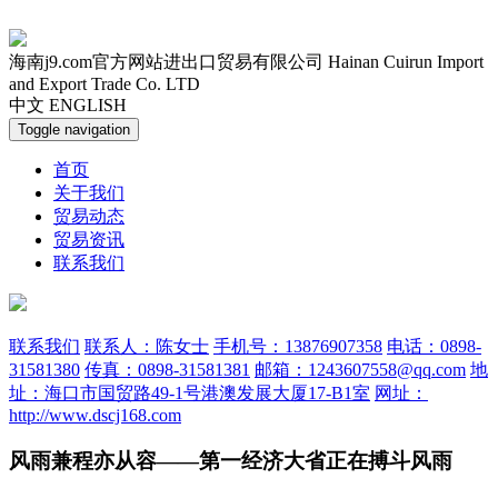
海南j9.com官方网站进出口贸易有限公司
Hainan Cuirun Import
and Export Trade Co. LTD
中文
ENGLISH
Toggle navigation
首页
关于我们
贸易动态
贸易资讯
联系我们
联系我们
联系人：陈女士
手机号：13876907358
电话：0898-
31581380
传真：0898-31581381
邮箱：1243607558@qq.com
地
址：海口市国贸路49-1号港澳发展大厦17-B1室
网址：
http://www.dscj168.com
风雨兼程亦从容——第一经济大省正在搏斗风雨