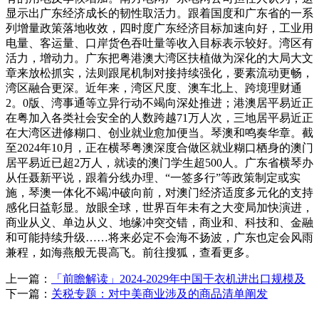
显示出广东经济成长的韧性取活力。跟着国度和广东省的一系
列增量政策落地收效，四时度广东经济目标加速向好，工业用
电量、客运量、口岸货色吞吐量等收入目标表示较好。湾区有
活力，增动力。广东把粤港澳大湾区扶植做为深化的大局大文
章来放松抓实，法则跟尾机制对接持续强化，要素流动更畅，
湾区融合更深。近年来，湾区尺度、澳车北上、跨境理财通
2。0版、湾事通等立异行动不竭向深处推进；港澳居平易近正
在粤加入各类社会安全的人数跨越71万人次，三地居平易近正
在大湾区进修糊口、创业就业愈加便当。琴澳和鸣奏华章。截
至2024年10月，正在横琴粤澳深度合做区就业糊口栖身的澳门
居平易近已超2万人，就读的澳门学生超500人。广东省横琴办
从任聂新平说，跟着分线办理、“一签多行”等政策制定或实
施，琴澳一体化不竭冲破向前，对澳门经济适度多元化的支持
感化日益彰显。放眼全球，世界百年未有之大变局加快演进，
商业从义、单边从义、地缘冲突交错，商业和、科技和、金融
和可能持续升级……将来必定不会海不扬波，广东也定会风雨
兼程，如海燕般无畏高飞。前往搜狐，查看更多。
上一篇：
「前瞻解读」2024-2029年中国干衣机进出口规模及
下一篇：
关税专题：对中美商业涉及的商品清单阐发