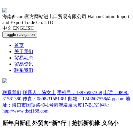
海南j9.com官方网站进出口贸易有限公司
Hainan Cuirun Import
and Export Trade Co. LTD
中文
ENGLISH
Toggle navigation
首页
关于我们
贸易动态
贸易资讯
联系我们
联系我们
联系人：陈女士
手机号：13876907358
电话：0898-
31581380
传真：0898-31581381
邮箱：1243607558@qq.com
地
址：海口市国贸路49-1号港澳发展大厦17-B1室
网址：
http://www.dscj168.com
新年启新程 外贸向“新”行｜抢抓新机缘 义乌小