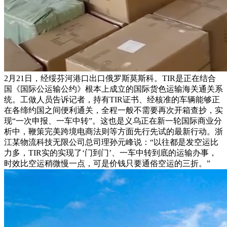
2月21日，经绥芬河港口出口俄罗斯莫斯科。TIR是正在结合
国《国际公运输公约》根本上成立的国际货色运输海关通关系
统。工做人员告诉记者，持有TIR证书、经核准的车辆能够正
在各缔约国之间便利通关，全程一般不需要再次开箱查抄，实
现“一次申报、一车中转”。这也是义乌正在新一轮国际商业分
析中，鞭策完美跨境电商法则等方面先行先试的最新行动。浙
江某物流科技无限公司总司理孙元峰说：“以往都是发空运比
力多，TIR实的实现了‘门到门’、一车中转到底的运输办事，
时效比空运稍微慢一点，可是价钱只要通俗空运的三折。”