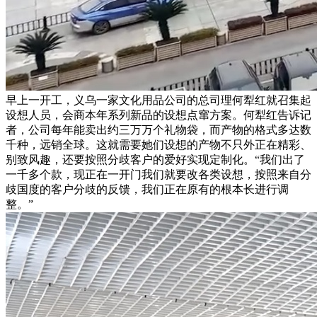
早上一开工，义乌一家文化用品公司的总司理何犁红就召集起
设想人员，会商本年系列新品的设想点窜方案。何犁红告诉记
者，公司每年能卖出约三万万个礼物袋，而产物的格式多达数
千种，远销全球。这就需要她们设想的产物不只外正在精彩、
别致风趣，还要按照分歧客户的爱好实现定制化。“我们出了
一千多个款，现正在一开门我们就要改各类设想，按照来自分
歧国度的客户分歧的反馈，我们正在原有的根本长进行调
整。”