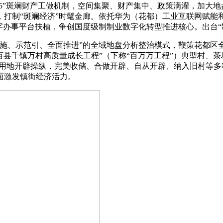
4+5”斑斓财产工做机制，空间集聚、财产集中、政策滴灌，加大
，打制“斑斓经济”时髦金廊。依托华为（花都）工业互联网赋能
数字办事平台扶植，争创国度级制制业数字化转型推进核心。出台
、示范引、全面推进”的全域地盘分析整治模式，鞭策花都区
百县千镇万村高质量成长工程”（下称“百万万工程”）典型村、茶
留用地开辟操纵，完美收储、合做开辟、自从开辟、纳入旧村等
面激发镇街经济活力。