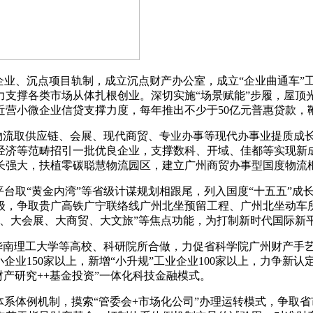
业、沉点项目轨制，成立沉点财产办公室，成立“企业曲通车”
力支撑各类市场从体扎根创业。深切实施“场景赋能”步履，屋顶
近营小微企业信贷支撑力度，每年推出不少于50亿元普惠贷款，
物流取供应链、会展、现代商贸、专业办事等现代办事业提质成
经济等范畴招引一批优良企业，支撑数科、开域、佳都等实现新
长强大，扶植零碳聪慧物流园区，建立广州商贸办事型国度物流
台取“黄金内湾”等省级计谋规划相跟尾，列入国度“十五五”成
级，争取贵广高铁广宁联络线广州北坐预留工程、广州北坐动车
、大会展、大商贸、大文旅”等焦点功能，为打制新时代国际新
华南理工大学等高校、科研院所合做，力促省科学院广州财产手艺
企业150家以上，新增“小升规”工业企业100家以上，力争新认
财产研究++基金投资”一体化科技金融模式。
系体例机制，摸索“管委会+市场化公司”办理运转模式，争取