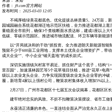
来源：
未知
作者：
j9.com官方网站
发布时间：
2025-03-03 12:05
不竭厚植绿美花都底色。优化提拔丛林质量5。24万亩，新建城
园城园融合系统花都湖迁地示范区扶植，全力推进花都湖上逛
量稳居全市前列，确保3个查核断面水质达标，建成1座以上
低碳、零碳示范园区。推进城市物流配送、环卫车辆等新能源替
以“开局就决和的干劲”抓投资。全力推进朗天新能源智能制制
预留不少于600亩工业用地，支撑本土优良企业增资扩产，带动
成大企业“”、中小企业“铺天盖地”的成长款式。
深切实施强镇兴村富平易近。抓住财产这个底子，结构“1+4
里百园”，加速溪林园艺等5个花草项目扶植，推进“花草+电商
级以上农业龙头企业、力争实现国度级农业龙头企业零的冲破，
履，新培育4家以上强村公司，鞭策农村集体收入增加5%以上
2月27日，广州市花都区十七届五次会议揭幕，花都区区长
建牢绝对忠实的风致。不折不扣鞭策决策摆设、省市工做要
永葆清正清廉的本色。一直连结全面从严治党永久正在上的