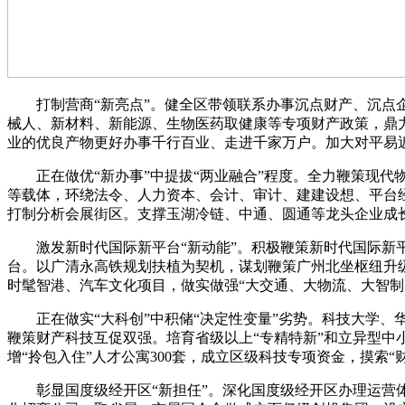
打制营商“新亮点”。健全区带领联系办事沉点财产、沉点企
械人、新材料、新能源、生物医药取健康等专项财产政策，鼎
业的优良产物更好办事千行百业、走进千家万户。加大对平易
正在做优“新办事”中提拔“两业融合”程度。全力鞭策现代
等载体，环绕法令、人力资本、会计、审计、建建设想、平台
打制分析会展街区。支撑玉湖冷链、中通、圆通等龙头企业成
激发新时代国际新平台“新动能”。积极鞭策新时代国际新平
台。以广清永高铁规划扶植为契机，谋划鞭策广州北坐枢纽升
时髦智港、汽车文化项目，做实做强“大交通、大物流、大智制
正在做实“大科创”中积储“决定性变量”劣势。科技大学、
鞭策财产科技互促双强。培育省级以上“专精特新”和立异型中小
增“拎包入住”人才公寓300套，成立区级科技专项资金，摸索“
彰显国度级经开区“新担任”。深化国度级经开区办理运营体