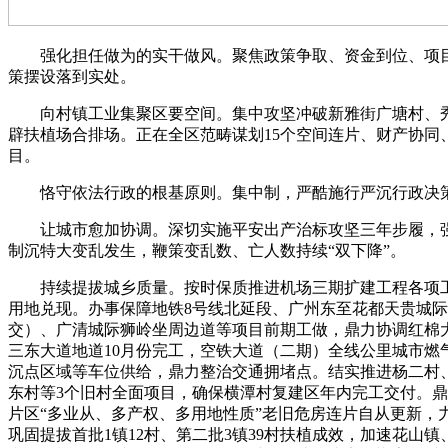
强化担任做为的实干做风。聚焦政策争取、资金到位、项目开
策摆设落到实处。
向村镇工业集聚区要空间。集中攻坚冲破新雅街广塘村、秀全
辟扶植场合排场。正在全区范畴谋划15个空间连片、财产协同
目。
恪守依法行政的根基原则。集中制，严酷施行严沉行政决策
让城市愈加协调。深切实施平安出产治标攻坚三年步履，强
制沉特大变乱发生，鞭策变乱数、亡人数持续“双下降”。
持续提拔城乡质量。按时保质推进机场三期扩建工程各项工做，
用地兑现。办事保障地铁8号线北延段、广州东至花都天贵城
交）、广清城际狮岭坐周边道等项目前期工做，鼎力协调红棉
三东大道地道10月份完工，空铁大道（二期）全线公里城市
沉点区域等车位供给，鼎力整治交通拥堵点。结实推进杨二村、
东村等3个旧村全面项目，确保横潭村复建区年内完工交付。鼎
片区“多业从、多产权、多用地性质”老旧危房连片自从更新
巩固提拔首批1镇12村、第二批3镇39村扶植成效，加速花山