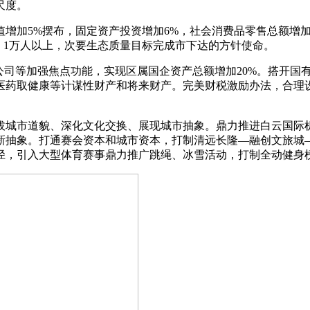
尺度。
加5%摆布，固定资产投资增加6%，社会消费品零售总额增加7
。1万人以上，次要生态质量目标完成市下达的方针使命。
司等加强焦点功能，实现区属国企资产总额增加20%。搭开国
医药取健康等计谋性财产和将来财产。完美财税激励办法，合理设
城市道貌、深化文化交换、展现城市抽象。鼎力推进白云国际机
新抽象。打通赛会资本和城市资本，打制清远长隆—融创文旅城
径，引入大型体育赛事鼎力推广跳绳、冰雪活动，打制全动健身