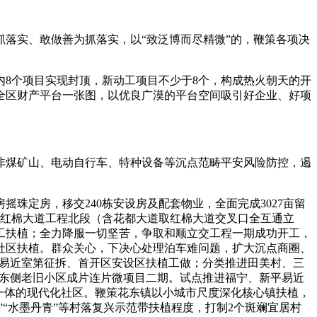
落实、敢做善为抓落实，以“致泛博而尽精微”的，鞭策各项决
8个项目实现封顶，新动工项目不少于8个，构成热火朝天的开
成全区财产平台一张图，以优良广漠的平台空间吸引好企业、好项
煤矿山、电动自行车、特种设备等沉点范畴平安风险防控，遏
珠定房，移交240栋安设房及配套物业，全面完成3027亩留
、红棉大道工程北段（含花都大道取红棉大道交叉口全互通立
工扶植；全力降服一切坚苦，争取和顺立交工程一期成功开工，
社区扶植。群众关心，下决心处理泊车难问题，扩大沉点商圈、
平易近室第征拆、首开区安设区扶植工做；分类推进田美村、三
坐东侧老旧小区成片连片微项目二期。试点推进福宁、新平易近
一体的现代化社区。鞭策花东镇以小城市尺度深化核心镇扶植，
”“水墨丹青”等村落复兴示范带扶植程度，打制2个斑斓宜居村