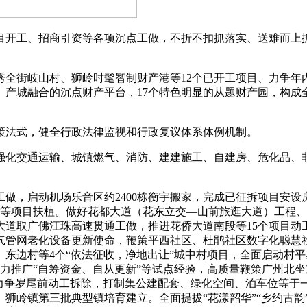
工、招商引资等各项沉点工做，不折不扣抓落实、送难而上抓
街岐山村、狮岭时髦智制财产港等12个已开工项目、力争年内
、产城融合的沉点财产平台，17个特色明显的从题财产园，构
法式，健全行政法律监视和行政复议体系体例机制。
化交通运输、城镇燃气、消防、建建施工、自建房、危化品、非
启动机场乐音区约2400栋衡宇搬家，完成已征拆项目安设房摇
际等项目扶植。做好花都大道（花东立交—山前旅逛大道）工程
大道取广佛江珠高速贯通工做，推进花侨大道南段等15个项目动
燃气管网老化设备更新使命，鞭策平西社区、杜鹃社区数字化聪慧
东边村等4个“依法征收，净地出让”城中村项目，全面启动村
力推广“自筹资金、自从更新”等试点经验，高质量鞭策广州北
，力争岁尾前动工拆除，打制集公建配套、绿化空间、泊车位等于
镇、狮岭镇第三批典型镇培育建立。全面提拔“花漾韶华”“乡约古韵