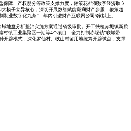
地盘保障、产权朋分等政策支撑力度，鞭策花都湖数字经济取立
和大模子立异核心，深切开展数智赋能斑斓财产步履，鞭策超
“制制业数字化九条”，年内引进财产互联网公司5家以上。
全域地盘分析整治实施方案通过省级审批。开工扶植赤坭镇新质
塘村镇工业集聚区一期等4个项目，全力打制赤坭镇“联城带
多种开辟模式，深化罗仙村、岐山村留用地统筹开辟试点，支撑