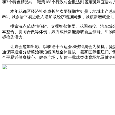
和3个特色精品村，鞭策188个行政村全数达到省定斑斓宜居村
本年花都区经济社会成长的次要预期方针是：地域出产总值增
8%，城乡居平易近收入增加取经济增加同步，城镇新增就业1
摸索沉点范畴“新径”。支撑智都集团、花国都投、汽车城公
本整合、协同合做等体例，鼎力成长新能源取新型储能、生物
标抢先活力。
让嘉会愈加出彩。以驱逐十五运会和残特奥会为契机，提拔
通保障通道分析整治和沿线风貌全体提拔，擦亮国际枢纽门户
全平易近健身核心、健身广场，新建一批球类体育场地及健身