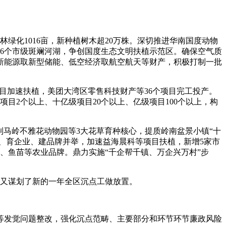
绿化1016亩，新种植树木超20万株。深切推进华南国度动物
6个市级斑斓河湖，争创国度生态文明扶植示范区。确保空气质
新能源取新型储能、低空经济取航空航天等财产，积极打制一批
目加速扶植，美团大湾区零售科技财产等36个项目完工投产。
目2个以上、十亿级项目20个以上、亿级项目100个以上，构
制马岭不雅花动物园等3大花草育种核心，提质岭南盆景小镇“十
项目、育企业、建品牌并举，加速益海晨科等项目扶植，新增5家市
、鱼苗等农业品牌。鼎力实施“千企帮千镇、万企兴万村”步
又谋划了新的一年全区沉点工做放置。
发觉问题整改，强化沉点范畴、主要部分和环节环节廉政风险