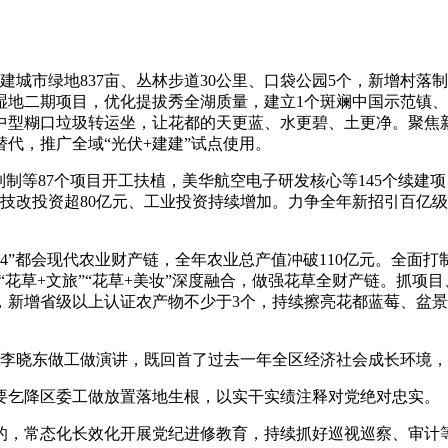
市绿地837亩、丛林步道30公里、口袋公园5个，新增村落制林
湿地二期项目，优化提拔秀全湖质量，建立1个斑斓中国示范镇、
大中型糊口垃圾转运坐，让花都的天更蓝、水更碧、土更净。聚焦
代，推广全域“光伏+建建”试点使用。
等87个项目开工扶植，美华航空电子研发核心等145个续建项
技改投资超80亿元、工业投资持续增加。力争全年新招引百亿级项
”都会现代农业财产链，全年农业总产值冲破110亿元。全面打
”“花草+文旅”“花草+美妆”深度融合，做强花草全财产链。抓
新增省级以上认证农产物不少于3个，持续擦亮花都蓝莓、盆景
。
李晓东做工做演讲，既回首了过去一年全区经济社会成长环境，
乞降区委工做放置落地生根，以实干实绩注释对党绝对忠实。
，常态化长效化开展党纪进修教育，持续抓好巡视巡察、审计等