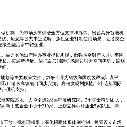
工做机制，为市场从体供给全方位支撑和办事。出台具身智能机
光伏、应急等公共事业范畴，激励企业打制使用场景，让各类企
鞭策金融活水中转企业。
长。鼎力实施出产性办事业提拔步履，做强临空财产人才办事园
成长、拓展新增量。依托白云国际机场周边强大空间劣势，谋划
枢纽。
长规划等主要政策文件，力争上升为省级和国度级严沉计谋平
所取广清永高铁项目同步实施。高程度规划扶植广州·花都国际
平台供给支持。
研究院落地，力争引进2家高程度研究院、3个院士科研团队，
定高新手艺企业不少于210家、上榜立异标杆企业5家以上。新
省市下放一批办理权限；深化招商体系体例机制，摸索设立市场