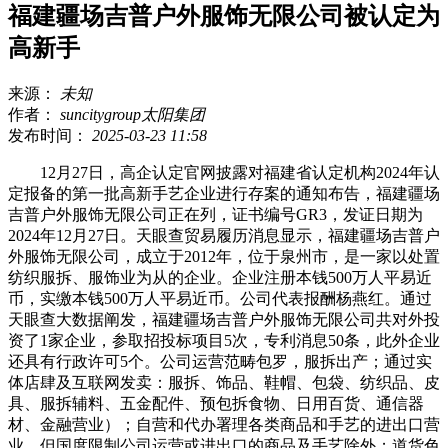
福建疆场吉普户外服饰无限公司被认定为
高新手
来源：
未知
作者：
suncitygroup太阳集团
发布时间：
2025-03-23 11:58
12月27日，高企认定官网披露对福建省认定机构2024年认
定报备的第一批高新手艺企业进行存案的通知布告，福建疆场
吉普户外服饰无限公司正在列，证书编号GR3，发证日期为
2024年12月27日。天眼查贸易履历消息显示，福建疆场吉普户
外服饰无限公司，成立于2012年，位于泉州市，是一家以处置
纺织服拆、服饰业为从的企业。企业注册本钱500万人平易近
币，实缴本钱500万人平易近币。公司代表报酬杨燕红。通过
天眼查大数据阐发，福建疆场吉普户外服饰无限公司共对外投
资了1家企业，参取招投标项目5次，专利消息50条，此外企业
还具有行政许可5个。公司运营范畴包罗，服拆出产；通过实
体店肆及互联网发卖：服拆、饰品、鞋帽、包袋、纺织品、皮
具、服拆辅料、五金配件、预包拆食物、日用百货、通信器
材、金融营业）；自营和代办署理各类商品和手艺的进出口营
业，但国度限制公司运营或进出口的商品及手艺除外；道货色