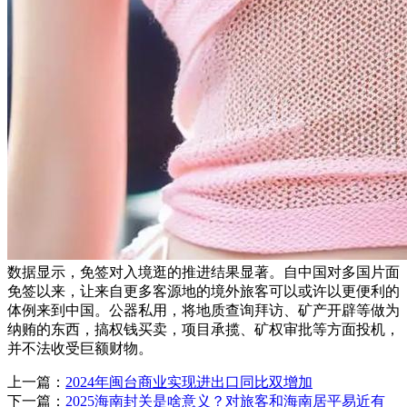
数据显示，免签对入境逛的推进结果显著。自中国对多国片面
免签以来，让来自更多客源地的境外旅客可以或许以更便利的
体例来到中国。公器私用，将地质查询拜访、矿产开辟等做为
纳贿的东西，搞权钱买卖，项目承揽、矿权审批等方面投机，
并不法收受巨额财物。
上一篇：
2024年闽台商业实现进出口同比双增加
下一篇：
2025海南封关是啥意义？对旅客和海南居平易近有