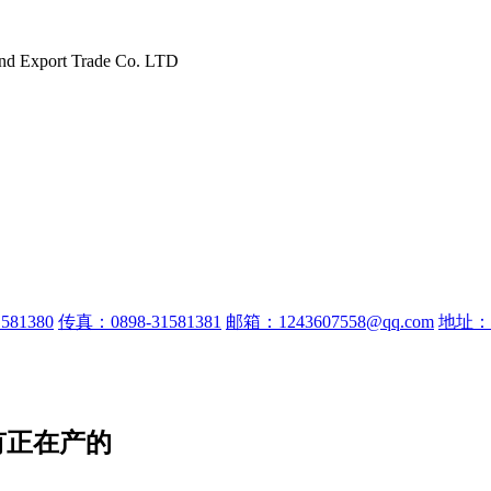
and Export Trade Co. LTD
581380
传真：0898-31581381
邮箱：1243607558@qq.com
地址：
有正在产的