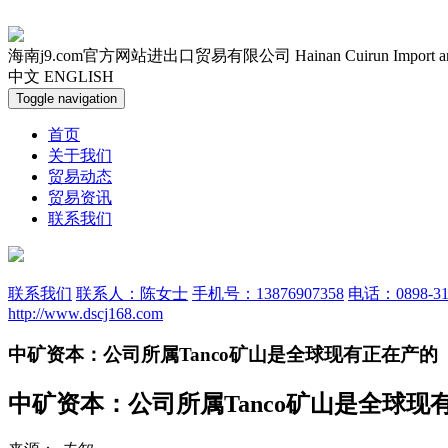
海南j9.com官方网站进出口贸易有限公司
Hainan Cuirun Import 
中文
ENGLISH
Toggle navigation
首页
关于我们
贸易动态
贸易资讯
联系我们
联系我们
联系人：陈女士
手机号：13876907358
电话：0898-31
http://www.dscj168.com
中矿资本：公司所属Tanco矿山是全球现有正在产的
中矿资本：公司所属Tanco矿山是全球现