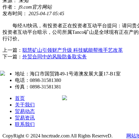
来源：
未知
作者：
j9.com官方网站
发布时间：
2025-04-17 05:45
每经AI快讯，有投资者正在投资者互动平台提问：请问贵公司客岁
投资者互动平台暗示，公司所属Tanco矿山是全球现有正在
行订价。
上一篇：
聪慧矿山引领财产升级 科技赋能帮推手艺改革
下一篇：
外贸合同中的风险防备取实务
地址：海口市国贸路49-1号港澳发展大厦17-B1室
电话：0898-31581380
传真：0898-31581381
首页
关于我们
贸易动态
贸易资讯
联系我们
CopyRight © 2024 hncrtrade.com All Rights ReserveD.
网站