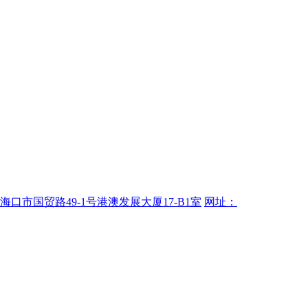
海口市国贸路49-1号港澳发展大厦17-B1室
网址：