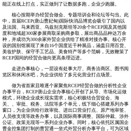
能正在线上打点，实正做到了让数据多跑，企业少跑腿。
核心按期举办经贸合做会、专题培训会和论坛等勾当。此
中，首届RCEP(唐山曹妃甸)国际快消品博览会吸引了国内以
及法国、马来西亚、乌兹别克斯坦等20余个RCEP国及其他国
度和地域超300家参展商取采购商参取，展出商品品种达万余
种，并成功为300余家外贸企业供给了精准对接办事。核心开
设的国别馆展现了来自16个国度近千种展品，涵盖日用百货、
美妆护肤、保守手工艺品、美食特产等多个范畴，无效鞭策了
RCEP国间的经贸合做向更高条理迈进。
走进办事核心，一层设有处事大厅、商务洽商区、图书阅
览区和休闲水吧，为企业供给了多元化营业打点场景。
做为省首家且唯逐个家聚焦RCEP经贸合做的分析性企业
办事平台，RCEP唐山企业办事核心开创了从导、市场化运做
模式，环绕企业成长现实需求，核心积极结合贸促会、海
关、、审批、税务、法院等多个单元，线下细心搭建系列办事
窗口，为企业供给行政审批、进出口营业打点、原产地审签、
人员收支境等政务办事，以及国际商事调整、国际仲裁、涉外
公证、政策兑现等一系列企业办事。同时，核心依托区属国企
曹金控集团打制的曹贸通一坐式外贸分析办事平台，可为区域