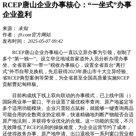
RCEP唐山企业办事核心：“一坐式”办事
企业盈利
来源：
未知
作者：
j9.com官方网站
发布时间：
2025-05-07 09:42
RCEP唐山企业办事核心一直以立异办事为引领，创制了
多个“第一独一”。设立华北地域首家道外人员分析办理办事
坐、全省首家“一带一”税收办事核心，设置全省首台“离行
式”外币自帮兑换机，先后获得2023年唐山市十大立异经验、
省RCEP典型案例等荣誉，为全省甚至全国高质量实施RCEP
贡献曹妃甸样板。
目前构成线下线上双向联动的办事模式，已上线中国（）
国际商业单一窗口。平台设置了最优税率查询、原产地鉴定等
多个适用功能模块。企业只需轻点鼠标，就能够一键查询商品
可能合用的全数商业协定税率，快速精确地判断产物能否合适
原产地法则，并获得专业优化的合规。这一功能的实现，不只
无效降低了RCEP法则的操纵难度，为企业运营节约了成本，
还使得政务办事、原产地申请、出口退税等一系列窗口营业都