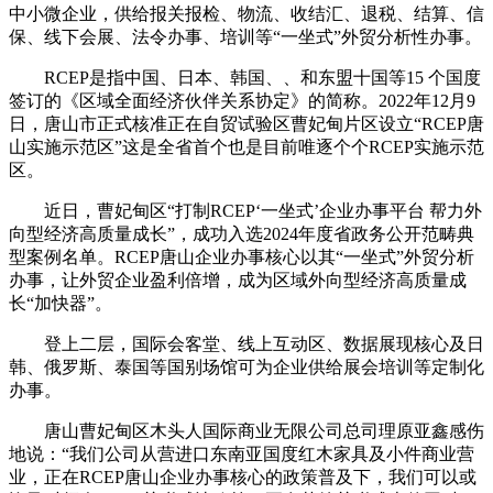
中小微企业，供给报关报检、物流、收结汇、退税、结算、信
保、线下会展、法令办事、培训等“一坐式”外贸分析性办事。
RCEP是指中国、日本、韩国、、和东盟十国等15 个国度
签订的《区域全面经济伙伴关系协定》的简称。2022年12月9
日，唐山市正式核准正在自贸试验区曹妃甸片区设立“RCEP唐
山实施示范区”这是全省首个也是目前唯逐个个RCEP实施示范
区。
近日，曹妃甸区“打制RCEP‘一坐式’企业办事平台 帮力外
向型经济高质量成长”，成功入选2024年度省政务公开范畴典
型案例名单。RCEP唐山企业办事核心以其“一坐式”外贸分析
办事，让外贸企业盈利倍增，成为区域外向型经济高质量成
长“加快器”。
登上二层，国际会客堂、线上互动区、数据展现核心及日
韩、俄罗斯、泰国等国别场馆可为企业供给展会培训等定制化
办事。
唐山曹妃甸区木头人国际商业无限公司总司理原亚鑫感伤
地说：“我们公司从营进口东南亚国度红木家具及小件商业营
业，正在RCEP唐山企业办事核心的政策普及下，我们可以或