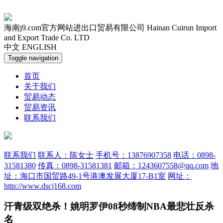
海南j9.com官方网站进出口贸易有限公司
Hainan Cuirun Import
and Export Trade Co. LTD
中文
ENGLISH
Toggle navigation
首页
关于我们
贸易动态
贸易资讯
联系我们
联系我们
联系人：陈女士
手机号：13876907358
电话：0898-
31581380
传真：0898-31581381
邮箱：1243607558@qq.com
地
址：海口市国贸路49-1号港澳发展大厦17-B1室
网址：
http://www.dscj168.com
汗青级双绝杀！姚明罗伊08秒缔制NBA最悲壮反杀
名