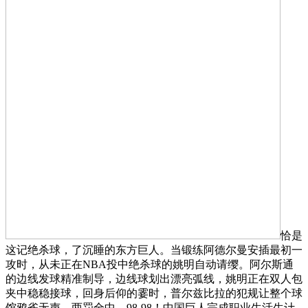
恰是
这记绝杀球，了沉睡的东方巨人。当锻练阿德尔曼安插最初一
攻时，从未正在NBA投中绝杀球的姚明自动请缨。阿尔斯通
的边线发球精准制导，边线球划出漂亮弧线，姚明正在双人包
夹中稳稳接球，回身后仰的霎时，普尔兹比拉的犯规让整个球
馆鸦雀无声。两罚全中，98-98！中国巨人完成职业生活生计