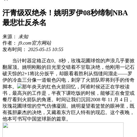
汗青级双绝杀！姚明罗伊08秒缔制NBA
最悲壮反杀名
来源：
未知
作者：
j9.com官方网站
发布时间：
2025-05-15 10:55
当计时器定格正在0。8秒，玫瑰花圃球馆的声浪几乎要掀
翻屋顶。姚明刚毅的目光里交错着不甘取决绝，他刚用一记石
破天惊的2+1将比分扳平，却眼看着胜利从指缝间溜走——罗
伊的冷血三分像一道银色闪电，刺穿了火箭队即将到手的传奇
脚本。
那年炎天的红色火箭回忆，阿谁时候还正在学校读
书，最高兴的工作是，半夜下课吃饭的时候，能够正在食堂或
餐厅看到火箭队的角逐。时间让我们沉回2008 年 11 月 4 日，
玫瑰花圃球馆的空气仿佛凝固。姚明凝望着篮筐的眼神里，既
有孤胆豪杰的决绝，又藏着东方巨人特有的现忍。这个夜晚，
他本可书写中国篮球新的篇章。