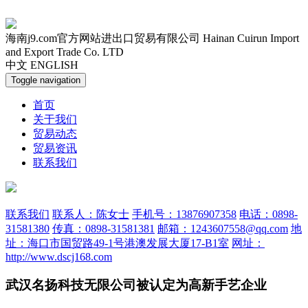
海南j9.com官方网站进出口贸易有限公司
Hainan Cuirun Import
and Export Trade Co. LTD
中文
ENGLISH
Toggle navigation
首页
关于我们
贸易动态
贸易资讯
联系我们
联系我们
联系人：陈女士
手机号：13876907358
电话：0898-
31581380
传真：0898-31581381
邮箱：1243607558@qq.com
地
址：海口市国贸路49-1号港澳发展大厦17-B1室
网址：
http://www.dscj168.com
武汉名扬科技无限公司被认定为高新手艺企业