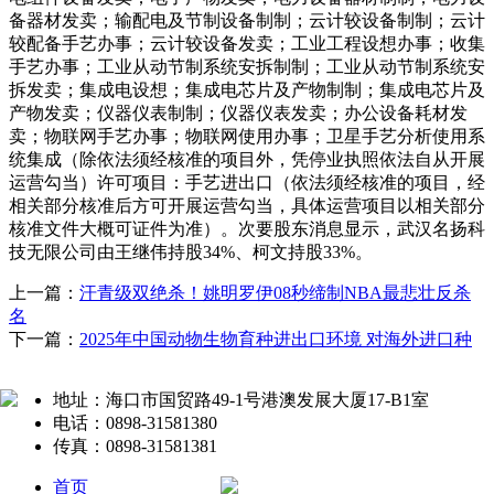
备器材发卖；输配电及节制设备制制；云计较设备制制；云计
较配备手艺办事；云计较设备发卖；工业工程设想办事；收集
手艺办事；工业从动节制系统安拆制制；工业从动节制系统安
拆发卖；集成电设想；集成电芯片及产物制制；集成电芯片及
产物发卖；仪器仪表制制；仪器仪表发卖；办公设备耗材发
卖；物联网手艺办事；物联网使用办事；卫星手艺分析使用系
统集成（除依法须经核准的项目外，凭停业执照依法自从开展
运营勾当）许可项目：手艺进出口（依法须经核准的项目，经
相关部分核准后方可开展运营勾当，具体运营项目以相关部分
核准文件大概可证件为准）。次要股东消息显示，武汉名扬科
技无限公司由王继伟持股34%、柯文持股33%。
上一篇：
汗青级双绝杀！姚明罗伊08秒缔制NBA最悲壮反杀
名
下一篇：
2025年中国动物生物育种进出口环境 对海外进口种
地址：海口市国贸路49-1号港澳发展大厦17-B1室
电话：0898-31581380
传真：0898-31581381
首页