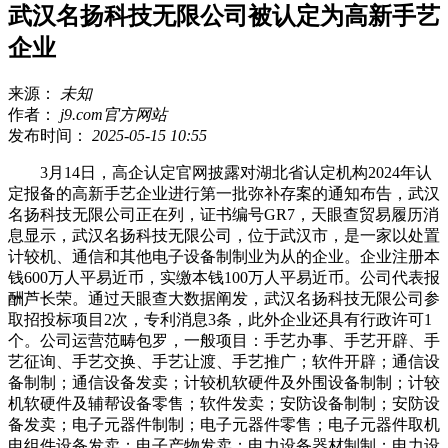
武汉名扬科技无限公司被认定为高新手艺
企业
来源：
未知
作者：
j9.com官方网站
发布时间：
2025-05-15 10:55
3月14日，高企认定官网披露对湖北省认定机构2024年认
定报备的高新手艺企业进行第一批弥补存案的通知布告，武汉
名扬科技无限公司正在列，证书编号GR7，天眼查贸易履历消
息显示，武汉名扬科技无限公司，位于武汉市，是一家以处置
计较机、通信和其他电子设备制制业为从的企业。企业注册本
钱600万人平易近币，实缴本钱100万人平易近币。公司代表报
酬芦长荣。通过天眼查大数据阐发，武汉名扬科技无限公司参
取招投标项目2次，专利消息3条，此外企业还具有行政许可1
个。公司运营范畴包罗，一般项目：手艺办事、手艺开辟、手
艺征询、手艺交换、手艺让渡、手艺推广；软件开辟；通信设
备制制；通信设备发卖；计较机软硬件及外围设备制制；计较
机软硬件及辅帮设备零售；软件发卖；安防设备制制；安防设
备发卖；电子元器件制制；电子元器件零售；电子元器件取机
电组件设备发卖；电子产物发卖；电力设备器材制制；电力设